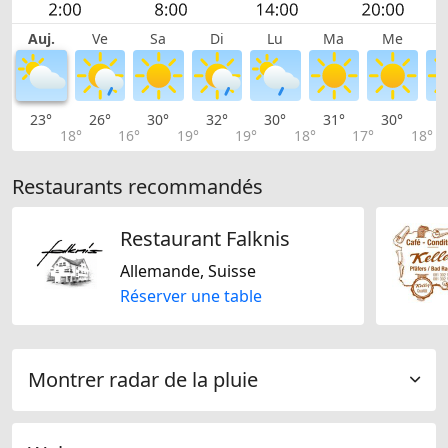
Auj.
Ve
Sa
Di
Lu
Ma
Me
23°
26°
30°
32°
30°
31°
30°
3
18°
16°
19°
19°
18°
17°
18°
Restaurants recommandés
Restaurant Falknis
Allemande, Suisse
Réserver une table
Montrer radar de la pluie