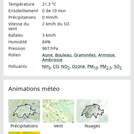
Température
21.3 °C
Ensoleillement
0 de 10 min
Précipitations
0 mm/h
Vitesse du
2 km/h
du SO
vent
Rafales
3 km/h
Humidité
84%
Pression
967 hPa
Pollen
Aune
,
Bouleau
,
Graminées
,
Armoise
,
Ambroisie
Polluants
NH
,
CO
,
NO
,
Ozone
,
PM
,
PM
,
SO
3
2
10
2.5
2
Animations météo
Précipitations
Vent
Nuages