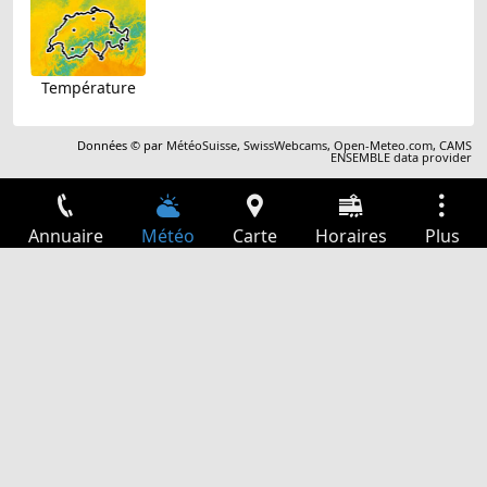
Température
Données © par
MétéoSuisse
,
SwissWebcams
,
Open-Meteo.com
,
CAMS
ENSEMBLE data provider
Annuaire
Météo
Carte
Horaires
Plus
Connexion
Services
Départs
Loisir