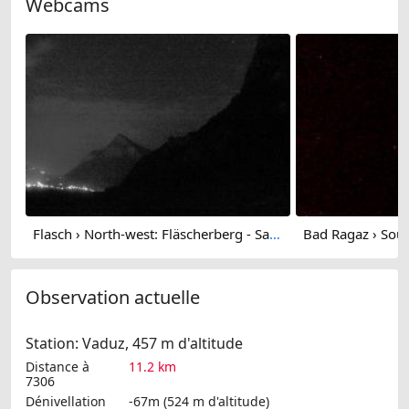
Webcams
Flasch › North-west: Fläscherberg - Sargans - Gonzen
Observation actuelle
Station: Vaduz, 457 m d'altitude
Distance à
11.2 km
7306
Dénivellation
-67m (524 m d'altitude)