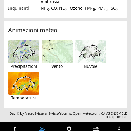
Ambrosia
Inquinanti
NH
,
CO
,
NO
,
Ozono
,
PM
,
PM
,
SO
3
2
10
2.5
2
Animazioni meteo
Precipitazioni
Vento
Nuvole
Temperatura
Dati © by
MeteoSvizzera
,
SwissWebcams
,
Open-Meteo.com
,
CAMS ENSEMBLE
data provider