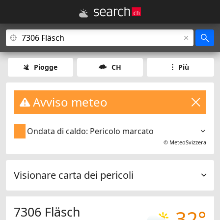
Piogge
CH
Più
Avviso meteo
Ondata di caldo: Pericolo marcato
©
MeteoSvizzera
Visionare carta dei pericoli
7306 Fläsch
32°