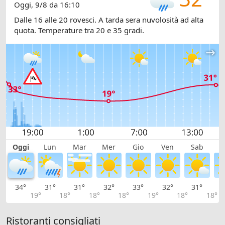
Oggi, 9/8 da 16:10
Dalle 16 alle 20 rovesci. A tarda sera nuvolosità ad alta
quota. Temperature tra 20 e 35 gradi.
Oggi
Lun
Mar
Mer
Gio
Ven
Sab
D
34°
31°
31°
32°
33°
32°
31°
2
19°
18°
18°
18°
19°
18°
18°
Ristoranti consigliati