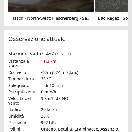
Flasch › North-west: Fläscherberg - Sargans - Gonzen
Osservazione attuale
Stazione: Vaduz, 457 m s.l.m.
Distanza a
11.2 km
7306
Dislivello
-67m (524 m s.l.m.)
Temperatura
33 °C
Soleggiato
1 di 10 min
Precipitazioni
0 mm/h
Velocità del
9 km/h
da NO
vento
Raffica
20 km/h
Umidità
28%
Pressione
962 hPa
Pollini
Ontano
,
Betulla
,
Graminacee
,
Assenzio
,