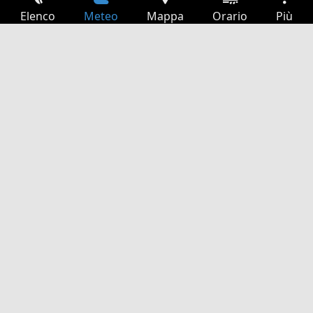
Elenco
Meteo
Mappa
Orario
Più
Accesso
Servizi
Tabella partenze
Tempo libero
Guida TV
Cinema
Ricerca Web
App