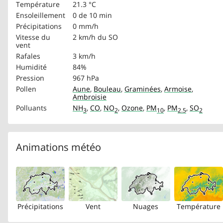
Température
21.3 °C
Ensoleillement
0 de 10 min
Précipitations
0 mm/h
Vitesse du
2 km/h
du SO
vent
Rafales
3 km/h
Humidité
84%
Pression
967 hPa
Pollen
Aune
,
Bouleau
,
Graminées
,
Armoise
,
Ambroisie
Polluants
NH
,
CO
,
NO
,
Ozone
,
PM
,
PM
,
SO
3
2
10
2.5
2
Animations météo
Précipitations
Vent
Nuages
Température