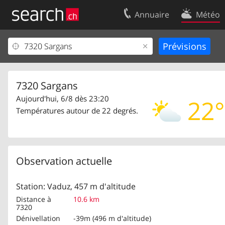
Annuaire
Météo
Votre inscription
Contact
Centre clients
Conditions d’
Mentions Légales
Protection 
7320 Sargans
Aujourd'hui, 6/8 dès 23:20
22°
Températures autour de 22 degrés.
Observation actuelle
Station: Vaduz, 457 m d'altitude
Distance à
10.6 km
7320
Dénivellation
-39m (496 m d'altitude)