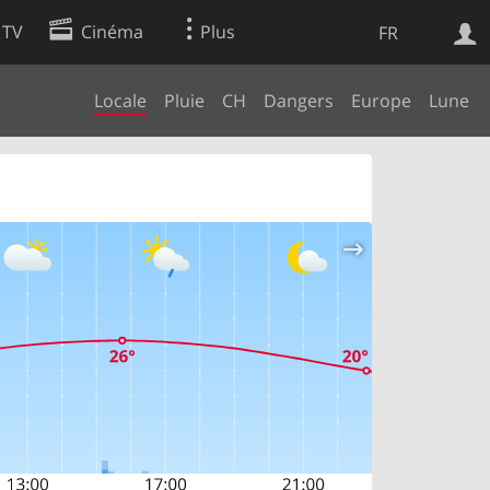
 TV
Cinéma
Plus
FR
Locale
Pluie
CH
Dangers
Europe
Lune
es
Web
Apps