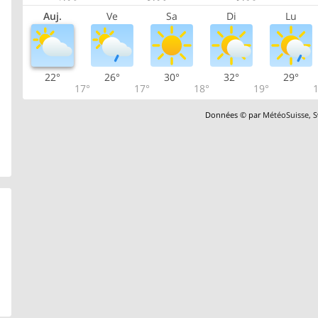
Auj.
Ve
Sa
Di
Lu
22°
26°
30°
32°
29°
17°
17°
18°
19°
1
Données © par
MétéoSuisse
,
S