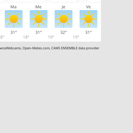
Ma
Me
Je
Ve
31°
31°
32°
31°
8°
18°
19°
19°
wissWebcams
,
Open-Meteo.com
,
CAMS ENSEMBLE data provider