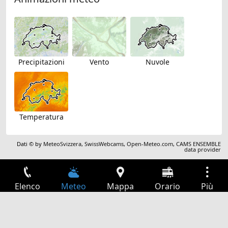
Precipitazioni
Vento
Nuvole
Temperatura
Dati © by
MeteoSvizzera
,
SwissWebcams
,
Open-Meteo.com
,
CAMS ENSEMBLE
data provider
Elenco
Meteo
Mappa
Orario
Più
Accesso