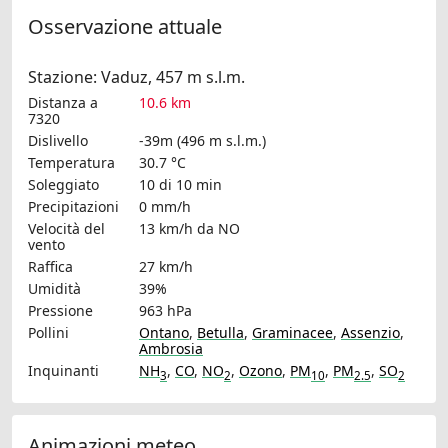
Osservazione attuale
Stazione: Vaduz, 457 m s.l.m.
Distanza a
10.6 km
7320
Dislivello
-39m (496 m s.l.m.)
Temperatura
30.7 °C
Soleggiato
10 di 10 min
Precipitazioni
0 mm/h
Velocità del
13 km/h
da NO
vento
Raffica
27 km/h
Umidità
39%
Pressione
963 hPa
Pollini
Ontano
,
Betulla
,
Graminacee
,
Assenzio
,
Ambrosia
Inquinanti
NH
,
CO
,
NO
,
Ozono
,
PM
,
PM
,
SO
3
2
10
2.5
2
Animazioni meteo