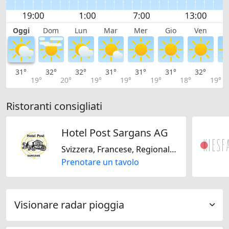
Oggi
Dom
Lun
Mar
Mer
Gio
Ven
S
31°
32°
32°
31°
31°
31°
32°
3
19°
20°
19°
19°
19°
18°
19°
Ristoranti consigliati
Hotel Post Sargans AG
Svizzera, Francese, Regionale, Asiatico, Stagionale, Senza glutine
Prenotare un tavolo
Visionare radar pioggia