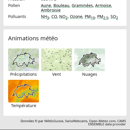
Pollen
Aune
,
Bouleau
,
Graminées
,
Armoise
,
Ambroisie
Polluants
NH
,
CO
,
NO
,
Ozone
,
PM
,
PM
,
SO
3
2
10
2.5
2
Animations météo
Précipitations
Vent
Nuages
Température
Données © par
MétéoSuisse
,
SwissWebcams
,
Open-Meteo.com
,
CAMS
ENSEMBLE data provider