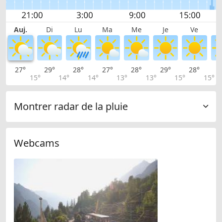
Auj.
Di
Lu
Ma
Me
Je
Ve
27°
29°
28°
27°
28°
29°
28°
2
15°
14°
14°
13°
13°
15°
15°
Montrer radar de la pluie
Webcams