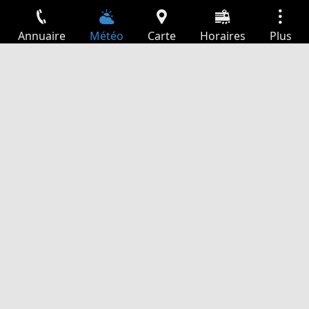
Annuaire
Météo
Carte
Horaires
Plus
Connexion
Services
Départs
Loisir
Guide TV
Cinéma
Recherche Web
App