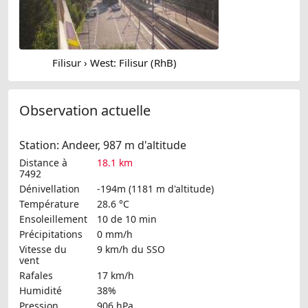
Filisur › West: Filisur (RhB)
Observation actuelle
Station: Andeer, 987 m d'altitude
Distance à
18.1 km
7492
Dénivellation
-194m (1181 m d'altitude)
Température
28.6 °C
Ensoleillement
10 de 10 min
Précipitations
0 mm/h
Vitesse du
9 km/h
du SSO
vent
Rafales
17 km/h
Humidité
38%
Pression
906 hPa