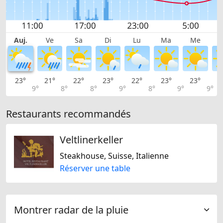
Auj.
Ve
Sa
Di
Lu
Ma
Me
23°
21°
22°
23°
22°
23°
23°
2
9°
8°
8°
9°
8°
9°
9°
Restaurants recommandés
Veltlinerkeller
Steakhouse, Suisse, Italienne
Réserver une table
Montrer radar de la pluie