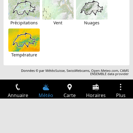
Précipitations
Vent
Nuages
Température
Données © par
MétéoSuisse
,
SwissWebcams
,
Open-Meteo.com
,
CAMS
ENSEMBLE data provider
Annuaire
Météo
Carte
Horaires
Plus
Connexion
Services