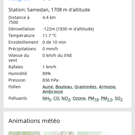
Station: Samedan, 1708 m d'altitude
Distance à
4.4 km
7500
Dénivellation
-122m (1830 m d'altitude)
Température
11.7 °C
Ensoleillement
0 de 10 min
Précipitations
0 mm/h
Vitesse du
0 km/h
du ENE
vent
Rafales
1 km/h
Humidité
89%
Pression
836 hPa
Pollen
Aune
,
Bouleau
,
Graminées
,
Armoise
,
Ambroisie
Polluants
NH
,
CO
,
NO
,
Ozone
,
PM
,
PM
,
SO
3
2
10
2.5
2
Animations météo