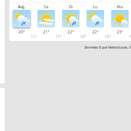
Auj.
Sa
Di
Lu
Ma
20°
21°
22°
22°
23°
11°
11°
10°
10°
1
Données © par
MétéoSuisse
,
S