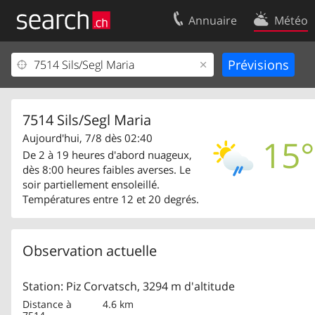
Annuaire
Météo
Votre inscription
Contact
Centre clients
Conditions d’
Mentions Légales
Protection 
7514 Sils/Segl Maria
Aujourd'hui, 7/8 dès 02:40
15°
De 2 à 19 heures d'abord nuageux,
dès 8:00 heures faibles averses. Le
soir partiellement ensoleillé.
Températures entre 12 et 20 degrés.
Observation actuelle
Station: Piz Corvatsch, 3294 m d'altitude
Distance à
4.6 km