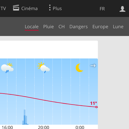
 TV
Cinéma
Plus
FR
Locale
Pluie
CH
Dangers
Europe
Lune
es
Web
Apps