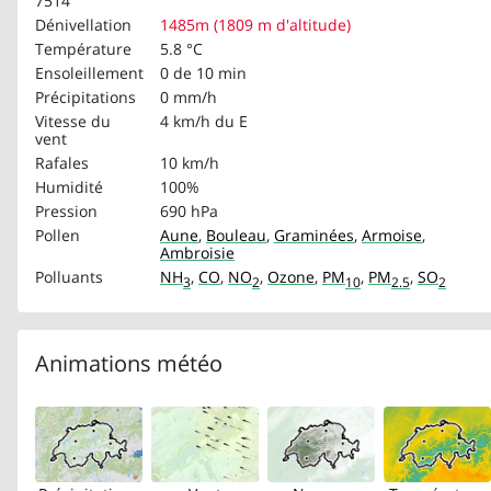
7514
Dénivellation
1485m (1809 m d'altitude)
Température
5.8 °C
Ensoleillement
0 de 10 min
Précipitations
0 mm/h
Vitesse du
4 km/h
du E
vent
Rafales
10 km/h
Humidité
100%
Pression
690 hPa
Pollen
Aune
,
Bouleau
,
Graminées
,
Armoise
,
Ambroisie
Polluants
NH
,
CO
,
NO
,
Ozone
,
PM
,
PM
,
SO
3
2
10
2.5
2
Animations météo