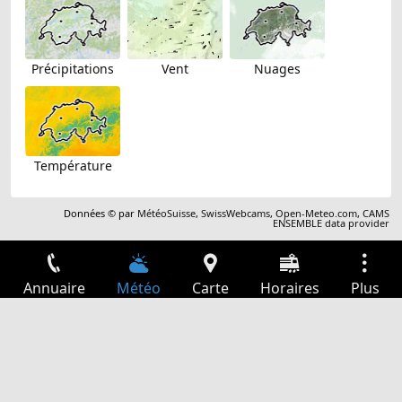
Précipitations
Vent
Nuages
Température
Données © par
MétéoSuisse
,
SwissWebcams
,
Open-Meteo.com
,
CAMS
ENSEMBLE data provider
Annuaire
Météo
Carte
Horaires
Plus
Connexion
Services