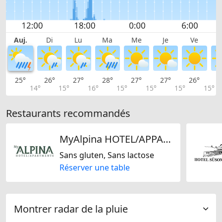
Auj.
Di
Lu
Ma
Me
Je
Ve
25°
26°
27°
28°
27°
27°
26°
2
14°
15°
16°
15°
15°
15°
15°
Restaurants recommandés
MyAlpina HOTEL/APPARTMENTS
Sans gluten, Sans lactose
Réserver une table
Montrer radar de la pluie