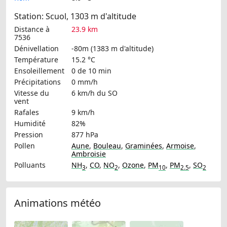
Station: Scuol, 1303 m d'altitude
Distance à
23.9 km
7536
Dénivellation
-80m (1383 m d'altitude)
Température
15.2 °C
Ensoleillement
0 de 10 min
Précipitations
0 mm/h
Vitesse du
6 km/h
du SO
vent
Rafales
9 km/h
Humidité
82%
Pression
877 hPa
Pollen
Aune
,
Bouleau
,
Graminées
,
Armoise
,
Ambroisie
Polluants
NH
,
CO
,
NO
,
Ozone
,
PM
,
PM
,
SO
3
2
10
2.5
2
Animations météo