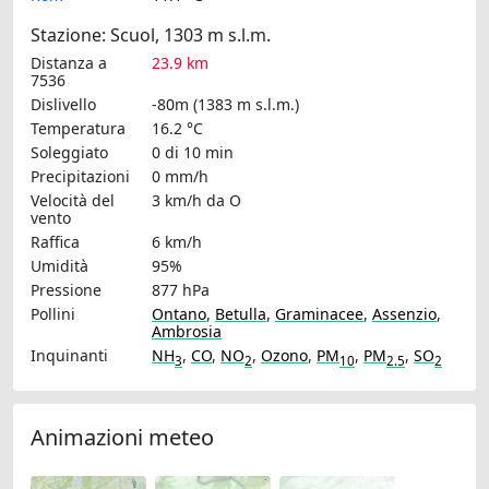
Stazione: Scuol, 1303 m s.l.m.
Distanza a
23.9 km
7536
Dislivello
-80m (1383 m s.l.m.)
Temperatura
16.2 °C
Soleggiato
0 di 10 min
Precipitazioni
0 mm/h
Velocità del
3 km/h
da O
vento
Raffica
6 km/h
Umidità
95%
Pressione
877 hPa
Pollini
Ontano
,
Betulla
,
Graminacee
,
Assenzio
,
Ambrosia
Inquinanti
NH
,
CO
,
NO
,
Ozono
,
PM
,
PM
,
SO
3
2
10
2.5
2
Animazioni meteo