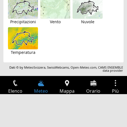
Precipitazioni
Vento
Nuvole
Temperatura
Dati © by
MeteoSvizzera
,
SwissWebcams
,
Open-Meteo.com
,
CAMS ENSEMBLE
data provider
Elenco
Meteo
Mappa
Orario
Più
Accesso
Servizi