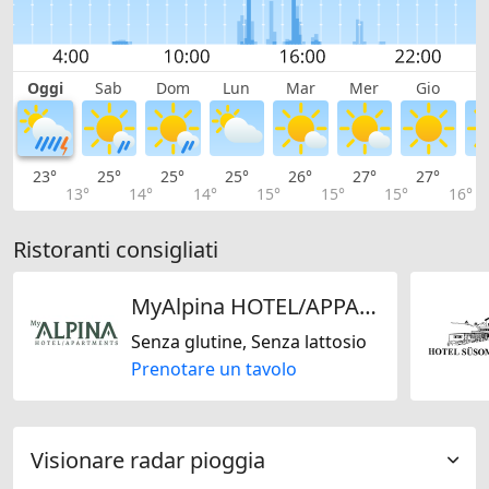
Oggi
Sab
Dom
Lun
Mar
Mer
Gio
V
23°
25°
25°
25°
26°
27°
27°
2
13°
14°
14°
15°
15°
15°
16°
Ristoranti consigliati
MyAlpina HOTEL/APPARTMENTS
Senza glutine, Senza lattosio
Prenotare un tavolo
Visionare radar pioggia