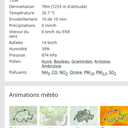
7556
Dénivellation
70m (1233 m d'altitude)
Température
26.7 °C
Ensoleillement
10 de 10 min
Précipitations
0 mm/h
Vitesse du
6 km/h
du ENE
vent
Rafales
14 km/h
Humidité
39%
Pression
874 hPa
Pollen
Aune
,
Bouleau
,
Graminées
,
Armoise
,
Ambroisie
Polluants
NH
,
CO
,
NO
,
Ozone
,
PM
,
PM
,
SO
3
2
10
2.5
2
Animations météo