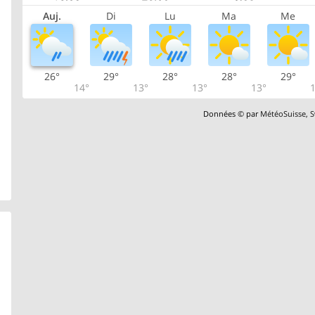
Auj.
Di
Lu
Ma
Me
26°
29°
28°
28°
29°
14°
13°
13°
13°
1
Données © par
MétéoSuisse
,
S