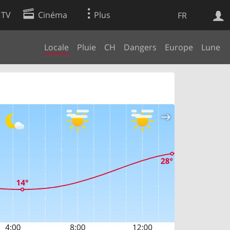
 TV
Cinéma
Plus
FR
Locale
Pluie
CH
Dangers
Europe
Lune
es
Web
Apps