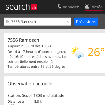
Annuaire
Météo
Votre inscription
Contact
Centre clients
Conditions d’
Mentions Légales
Protection 
7556 Ramosch
Aujourd'hui, 8/8 dès 13:50
26°
De 14 à 17 heures d'abord nuageux,
dès 16:10 heures faibles averses. Le
soir partiellement ensoleillé.
Températures entre 16 et 26 degrés.
Observation actuelle
Station: Scuol, 1303 m d'altitude
Distance à
8.8 km