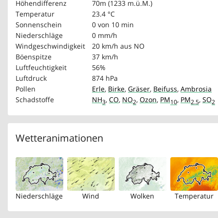
Höhendifferenz
70m (1233 m.ü.M.)
Temperatur
23.4 °C
Sonnenschein
0 von 10 min
Niederschläge
0 mm/h
Windgeschwindigkeit
20 km/h
aus NO
Böenspitze
37 km/h
Luftfeuchtigkeit
56%
Luftdruck
874 hPa
Pollen
Erle
,
Birke
,
Gräser
,
Beifuss
,
Ambrosia
Schadstoffe
NH
,
CO
,
NO
,
Ozon
,
PM
,
PM
,
SO
3
2
10
2.5
2
Wetteranimationen
Niederschläge
Wind
Wolken
Temperatur