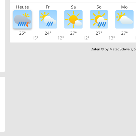
Heute
Fr
Sa
So
Mo
25°
24°
27°
27°
27°
15°
12°
12°
13°
1
Daten © by
MeteoSchweiz
,
S