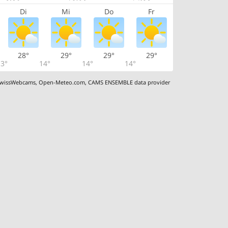
Di
Mi
Do
Fr
28°
29°
29°
29°
3°
14°
14°
14°
wissWebcams
,
Open-Meteo.com
,
CAMS ENSEMBLE data provider