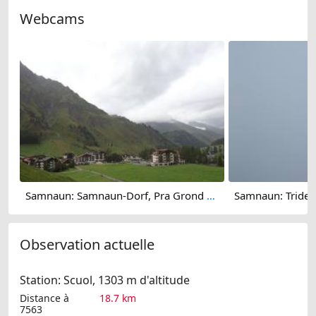
Webcams
Samnaun: Samnaun-Dorf, Pra Grond - Samnaun-Dorf, Votlas - Samnaun-Dorf, Post - Trider Sattel - Piz Munschuns - Piz Ot
Observation actuelle
Station: Scuol, 1303 m d'altitude
Distance à
18.7 km
7563