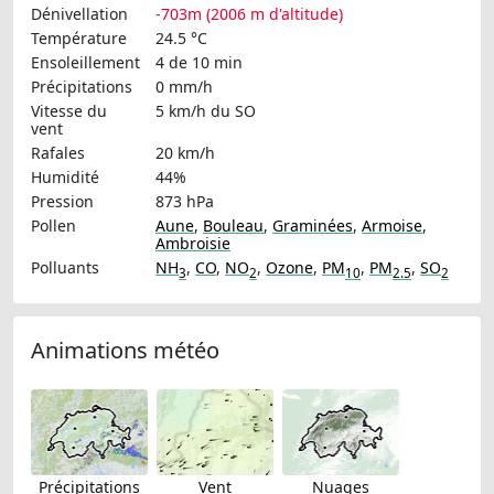
Dénivellation
-703m (2006 m d'altitude)
Température
24.5 °C
Ensoleillement
4 de 10 min
Précipitations
0 mm/h
Vitesse du
5 km/h
du SO
vent
Rafales
20 km/h
Humidité
44%
Pression
873 hPa
Pollen
Aune
,
Bouleau
,
Graminées
,
Armoise
,
Ambroisie
Polluants
NH
,
CO
,
NO
,
Ozone
,
PM
,
PM
,
SO
3
2
10
2.5
2
Animations météo
Précipitations
Vent
Nuages