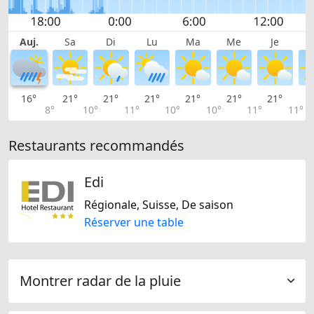
Auj.
Sa
Di
Lu
Ma
Me
Je
16°
21°
21°
21°
21°
21°
21°
2
8°
10°
11°
10°
10°
11°
11°
Restaurants recommandés
Edi
Régionale, Suisse, De saison
Réserver une table
Montrer radar de la pluie