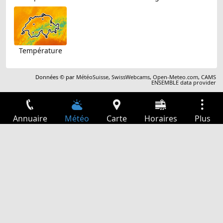
Température
Données © par
MétéoSuisse
,
SwissWebcams
,
Open-Meteo.com
,
CAMS
ENSEMBLE data provider
Annuaire
Météo
Carte
Horaires
Plus
Connexion
Services
Départs
Loisir