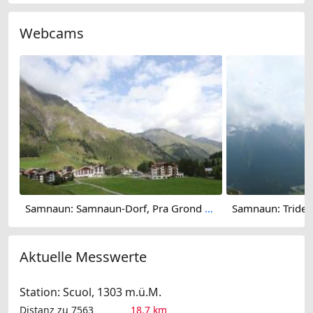
Webcams
Samnaun: Samnaun-Dorf, Pra Grond - Samnaun-Dorf, Votlas - Samnaun-Dorf, Post - Trider Sattel - Piz Munschuns - Piz Ot
Aktuelle Messwerte
Station: Scuol, 1303 m.ü.M.
Distanz zu 7563
18.7 km