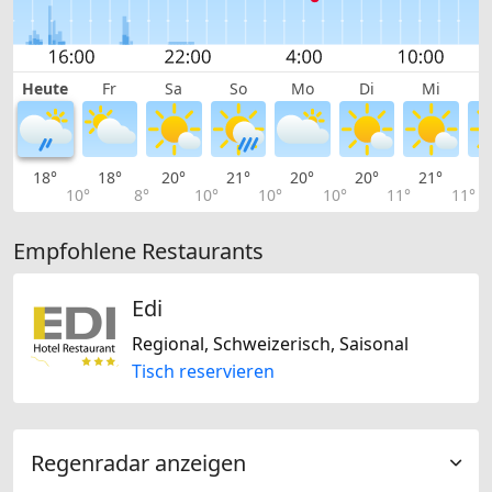
Heute
Fr
Sa
So
Mo
Di
Mi
18°
18°
20°
21°
20°
20°
21°
2
10°
8°
10°
10°
10°
11°
11°
Empfohlene Restaurants
Edi
Regional, Schweizerisch, Saisonal
Tisch reservieren
Regenradar anzeigen