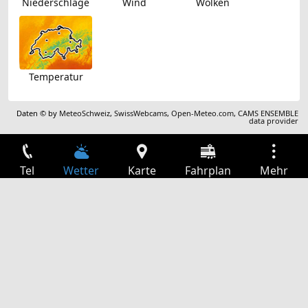
Niederschläge
Wind
Wolken
Temperatur
Daten © by
MeteoSchweiz
,
SwissWebcams
,
Open-Meteo.com
,
CAMS ENSEMBLE
data provider
Tel
Wetter
Karte
Fahrplan
Mehr
Anmelden
Dienste
Abfahrtstabelle
Freizeit