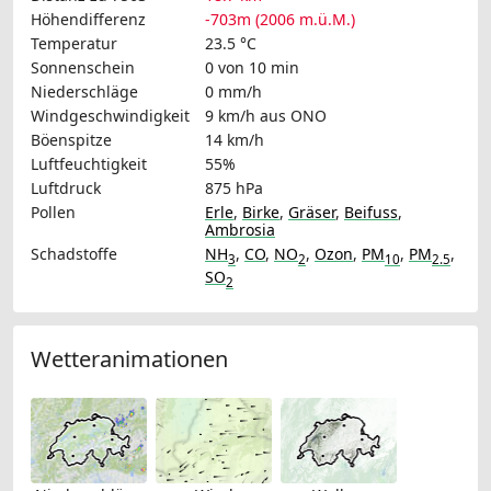
Höhendifferenz
-703m (2006 m.ü.M.)
Temperatur
23.5 °C
Sonnenschein
0 von 10 min
Niederschläge
0 mm/h
Windgeschwindigkeit
9 km/h
aus ONO
Böenspitze
14 km/h
Luftfeuchtigkeit
55%
Luftdruck
875 hPa
Pollen
Erle
,
Birke
,
Gräser
,
Beifuss
,
Ambrosia
Schadstoffe
NH
,
CO
,
NO
,
Ozon
,
PM
,
PM
,
3
2
10
2.5
SO
2
Wetteranimationen