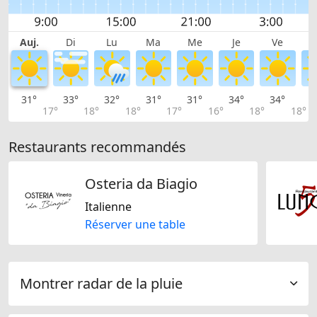
Auj.
Di
Lu
Ma
Me
Je
Ve
31°
33°
32°
31°
31°
34°
34°
3
17°
18°
18°
17°
16°
18°
18°
Restaurants recommandés
Osteria da Biagio
Italienne
Réserver une table
Montrer radar de la pluie