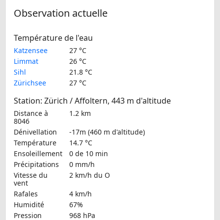
Observation actuelle
Température de l'eau
Katzensee
27 °C
Limmat
26 °C
Sihl
21.8 °C
Zürichsee
27 °C
Station: Zürich / Affoltern, 443 m d'altitude
Distance à
1.2 km
8046
Dénivellation
-17m (460 m d'altitude)
Température
14.7 °C
Ensoleillement
0 de 10 min
Précipitations
0 mm/h
Vitesse du
2 km/h
du O
vent
Rafales
4 km/h
Humidité
67%
Pression
968 hPa