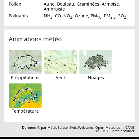
Pollen
Aune
,
Bouleau
,
Graminées
,
Armoise
,
Ambroisie
Polluants
NH
,
CO
,
NO
,
Ozone
,
PM
,
PM
,
SO
3
2
10
2.5
2
Animations météo
Précipitations
Vent
Nuages
Température
Données © par
MétéoSuisse
,
SwissWebcams
,
Open-Meteo.com
,
CAMS
ENSEMBLE data provider