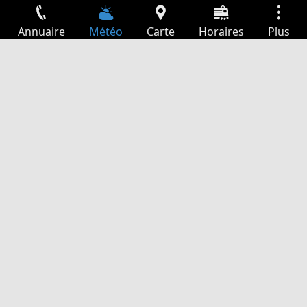
Annuaire
Météo
Carte
Horaires
Plus
Connexion
Services
Départs
Loisir
Guide TV
Cinéma
Recherche Web
App