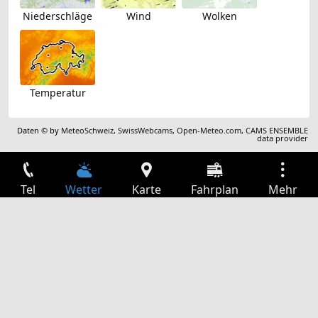
Niederschläge
Wind
Wolken
Temperatur
Daten © by
MeteoSchweiz
,
SwissWebcams
,
Open-Meteo.com
,
CAMS ENSEMBLE
data provider
Tel
Wetter
Karte
Fahrplan
Mehr
Anmelden
Dienste
Abfahrtstabelle