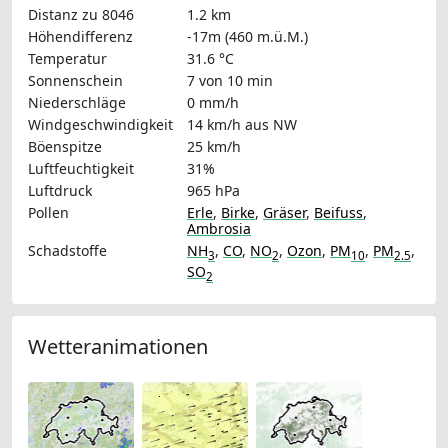
Distanz zu 8046
1.2 km
Höhendifferenz
-17m (460 m.ü.M.)
Temperatur
31.6 °C
Sonnenschein
7 von 10 min
Niederschläge
0 mm/h
Windgeschwindigkeit
14 km/h
aus NW
Böenspitze
25 km/h
Luftfeuchtigkeit
31%
Luftdruck
965 hPa
Pollen
Erle
,
Birke
,
Gräser
,
Beifuss
,
Ambrosia
Schadstoffe
NH
,
CO
,
NO
,
Ozon
,
PM
,
PM
,
3
2
10
2.5
SO
2
Wetteranimationen