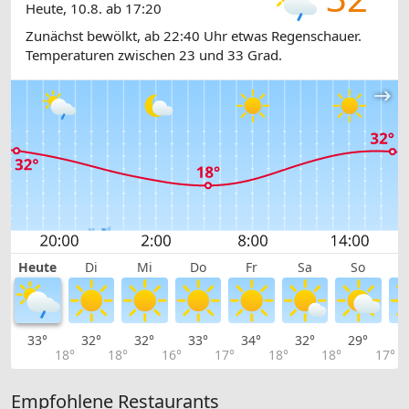
Heute, 10.8. ab 17:20
Zunächst bewölkt, ab 22:40 Uhr etwas Regenschauer.
Temperaturen zwischen 23 und 33 Grad.
Heute
Di
Mi
Do
Fr
Sa
So
33°
32°
32°
33°
34°
32°
29°
2
18°
18°
16°
17°
18°
18°
17°
Empfohlene Restaurants