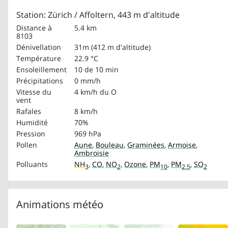
Station: Zürich / Affoltern, 443 m d'altitude
Distance à
5.4 km
8103
Dénivellation
31m (412 m d'altitude)
Température
22.9 °C
Ensoleillement
10 de 10 min
Précipitations
0 mm/h
Vitesse du
4 km/h
du O
vent
Rafales
8 km/h
Humidité
70%
Pression
969 hPa
Pollen
Aune
,
Bouleau
,
Graminées
,
Armoise
,
Ambroisie
Polluants
NH
,
CO
,
NO
,
Ozone
,
PM
,
PM
,
SO
3
2
10
2.5
2
Animations météo