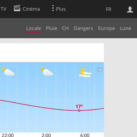
 TV
Cinéma
Plus
FR
Locale
Pluie
CH
Dangers
Europe
Lune
es
Web
Apps