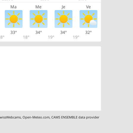
Ma
Me
Je
Ve
33°
34°
34°
32°
8°
18°
19°
19°
wissWebcams
,
Open-Meteo.com
,
CAMS ENSEMBLE data provider