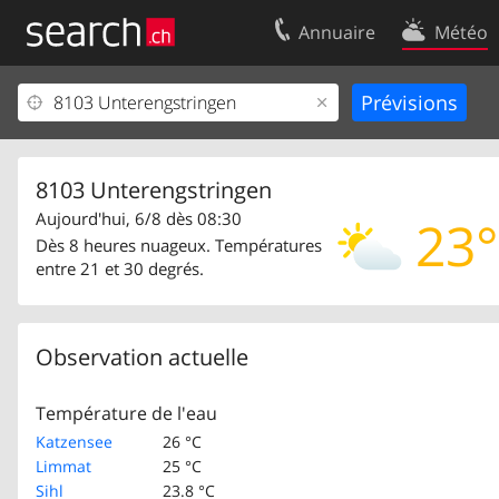
Annuaire
Météo
Votre inscription
Contact
Centre clients
Conditions d’
Mentions Légales
Protection 
8103 Unterengstringen
Aujourd'hui, 6/8 dès 08:30
23°
Dès 8 heures nuageux. Températures
entre 21 et 30 degrés.
Observation actuelle
Température de l'eau
Katzensee
26 °C
Limmat
25 °C
Sihl
23.8 °C