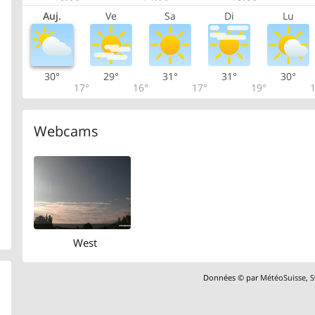
Auj.
Ve
Sa
Di
Lu
30°
29°
31°
31°
30°
17°
16°
17°
19°
1
Webcams
West
Données © par
MétéoSuisse
,
S