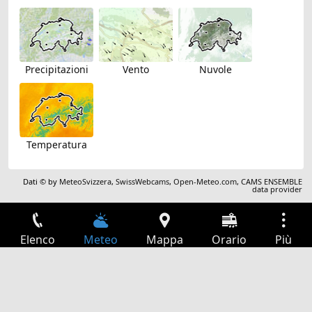
Precipitazioni
Vento
Nuvole
Temperatura
Dati © by
MeteoSvizzera
,
SwissWebcams
,
Open-Meteo.com
,
CAMS ENSEMBLE
data provider
Elenco
Meteo
Mappa
Orario
Più
Accesso
Servizi