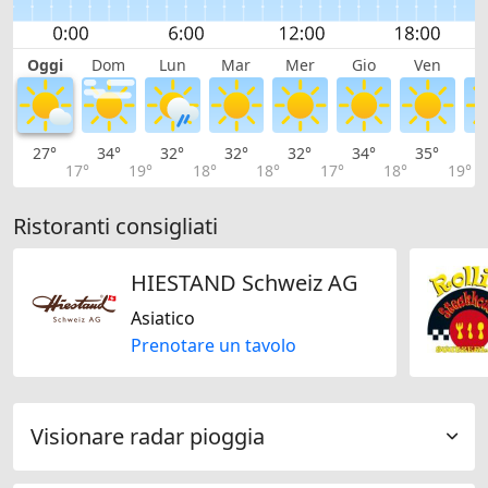
Oggi
Dom
Lun
Mar
Mer
Gio
Ven
S
27°
34°
32°
32°
32°
34°
35°
3
17°
19°
18°
18°
17°
18°
19°
Ristoranti consigliati
HIESTAND Schweiz AG
Asiatico
Prenotare un tavolo
Visionare radar pioggia