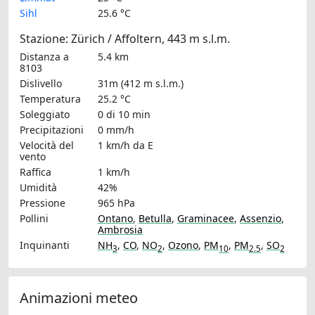
Sihl
25.6 °C
Stazione: Zürich / Affoltern, 443 m s.l.m.
Distanza a
5.4 km
8103
Dislivello
31m (412 m s.l.m.)
Temperatura
25.2 °C
Soleggiato
0 di 10 min
Precipitazioni
0 mm/h
Velocità del
1 km/h
da E
vento
Raffica
1 km/h
Umidità
42%
Pressione
965 hPa
Pollini
Ontano
,
Betulla
,
Graminacee
,
Assenzio
,
Ambrosia
Inquinanti
NH
,
CO
,
NO
,
Ozono
,
PM
,
PM
,
SO
3
2
10
2.5
2
Animazioni meteo