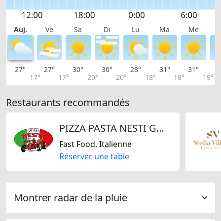
Auj.
Ve
Sa
Di
Lu
Ma
Me
27°
27°
30°
30°
28°
31°
31°
3
17°
17°
20°
20°
18°
18°
19°
Restaurants recommandés
PIZZA PASTA NESTI GmbH
Fast Food, Italienne
Réserver une table
Montrer radar de la pluie