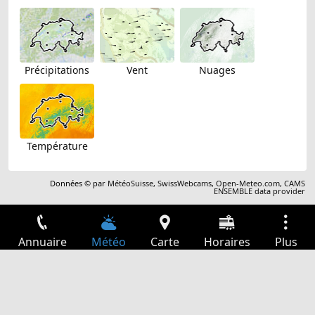
Précipitations
Vent
Nuages
Température
Données © par
MétéoSuisse
,
SwissWebcams
,
Open-Meteo.com
,
CAMS
ENSEMBLE data provider
Annuaire
Météo
Carte
Horaires
Plus
Connexion
Services