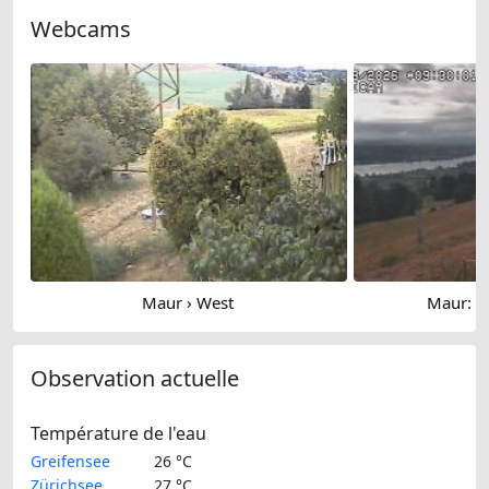
Webcams
Maur › West
Maur: L
Observation actuelle
Température de l'eau
Greifensee
26 °C
Zürichsee
27 °C