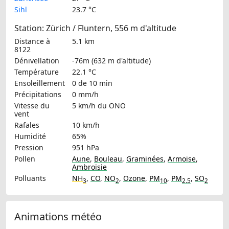
Sihl
23.7 °C
Station: Zürich / Fluntern, 556 m d'altitude
Distance à
5.1 km
8122
Dénivellation
-76m (632 m d'altitude)
Température
22.1 °C
Ensoleillement
0 de 10 min
Précipitations
0 mm/h
Vitesse du
5 km/h
du ONO
vent
Rafales
10 km/h
Humidité
65%
Pression
951 hPa
Pollen
Aune
,
Bouleau
,
Graminées
,
Armoise
,
Ambroisie
Polluants
NH
,
CO
,
NO
,
Ozone
,
PM
,
PM
,
SO
3
2
10
2.5
2
Animations météo