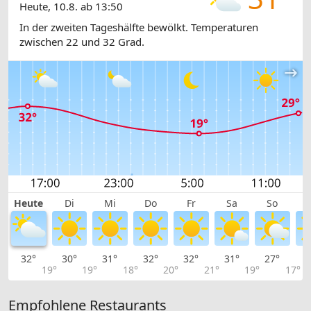
Heute, 10.8. ab 13:50
In der zweiten Tageshälfte bewölkt. Temperaturen
zwischen 22 und 32 Grad.
Heute
Di
Mi
Do
Fr
Sa
So
32°
30°
31°
32°
32°
31°
27°
2
19°
19°
18°
20°
21°
19°
17°
Empfohlene Restaurants