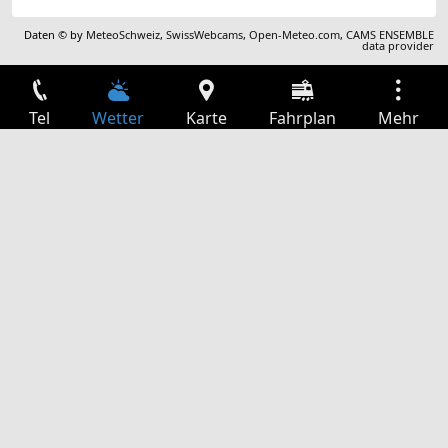
Daten © by
MeteoSchweiz
,
SwissWebcams
,
Open-Meteo.com
,
CAMS ENSEMBLE
data provider
Tel
Wetter
Karte
Fahrplan
Mehr
Anmelden
Dienste
Abfahrtstabelle
Freizeit
TV-Programm
Kinoprogramm
Websuche