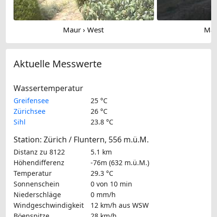
Maur › West
Mau
Aktuelle Messwerte
Wassertemperatur
Greifensee
25 °C
Zürichsee
26 °C
Sihl
23.8 °C
Station: Zürich / Fluntern, 556 m.ü.M.
Distanz zu 8122
5.1 km
Höhendifferenz
-76m (632 m.ü.M.)
Temperatur
29.3 °C
Sonnenschein
0 von 10 min
Niederschläge
0 mm/h
Windgeschwindigkeit
12 km/h
aus WSW
Böenspitze
28 km/h