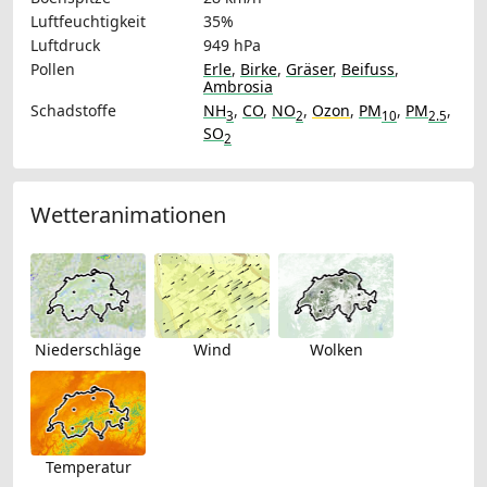
Luftfeuchtigkeit
35%
Luftdruck
949 hPa
Pollen
Erle
,
Birke
,
Gräser
,
Beifuss
,
Ambrosia
Schadstoffe
NH
,
CO
,
NO
,
Ozon
,
PM
,
PM
,
3
2
10
2.5
SO
2
Wetteranimationen
Niederschläge
Wind
Wolken
Temperatur