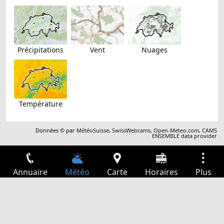
Précipitations
Vent
Nuages
Température
Données © par
MétéoSuisse
,
SwissWebcams
,
Open-Meteo.com
,
CAMS
ENSEMBLE data provider
Annuaire
Météo
Carte
Horaires
Plus
Connexion
Services