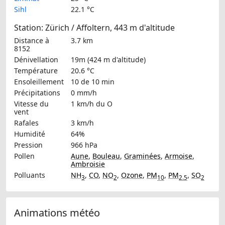
Sihl
22.1 °C
Station: Zürich / Affoltern, 443 m d'altitude
Distance à
3.7 km
8152
Dénivellation
19m (424 m d'altitude)
Température
20.6 °C
Ensoleillement
10 de 10 min
Précipitations
0 mm/h
Vitesse du
1 km/h
du O
vent
Rafales
3 km/h
Humidité
64%
Pression
966 hPa
Pollen
Aune
,
Bouleau
,
Graminées
,
Armoise
,
Ambroisie
Polluants
NH
,
CO
,
NO
,
Ozone
,
PM
,
PM
,
SO
3
2
10
2.5
2
Animations météo