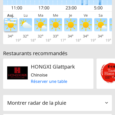
Auj.
Lu
Ma
Me
Je
Ve
Sa
34°
32°
32°
33°
34°
34°
34°
3
19°
18°
18°
17°
18°
19°
19°
Restaurants recommandés
HONGXI Glattpark
Chinoise
Réserver une table
Montrer radar de la pluie