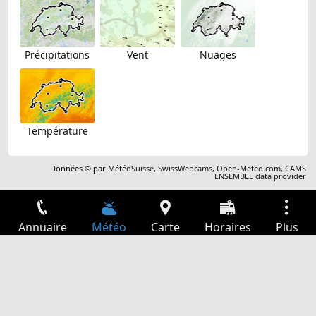
Précipitations
Vent
Nuages
Température
Données © par
MétéoSuisse
,
SwissWebcams
,
Open-Meteo.com
,
CAMS
ENSEMBLE data provider
Annuaire
Météo
Carte
Horaires
Plus
Connexion
Services