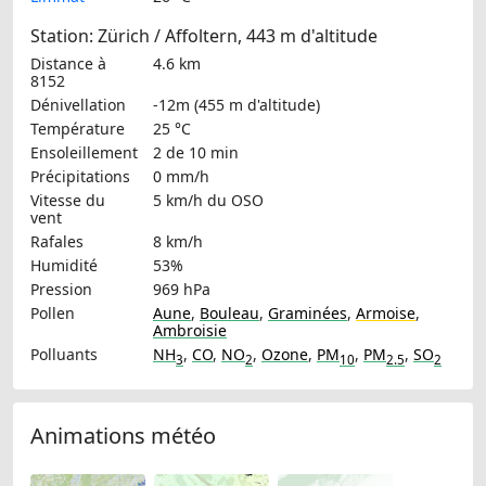
Station: Zürich / Affoltern, 443 m d'altitude
Distance à
4.6 km
8152
Dénivellation
-12m (455 m d'altitude)
Température
25 °C
Ensoleillement
2 de 10 min
Précipitations
0 mm/h
Vitesse du
5 km/h
du OSO
vent
Rafales
8 km/h
Humidité
53%
Pression
969 hPa
Pollen
Aune
,
Bouleau
,
Graminées
,
Armoise
,
Ambroisie
Polluants
NH
,
CO
,
NO
,
Ozone
,
PM
,
PM
,
SO
3
2
10
2.5
2
Animations météo