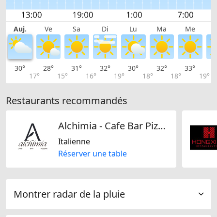
Auj.
Ve
Sa
Di
Lu
Ma
Me
30°
28°
31°
32°
30°
32°
33°
3
17°
15°
16°
19°
18°
18°
19°
Restaurants recommandés
Alchimia - Cafe Bar Pizzeria Kloten
Italienne
Réserver une table
Montrer radar de la pluie