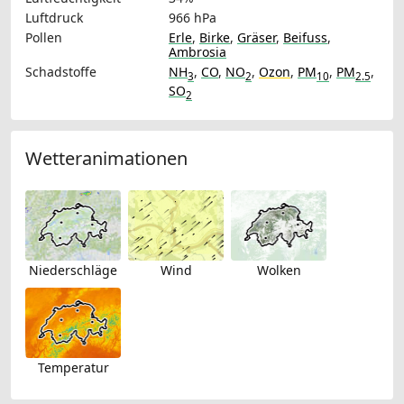
Luftdruck
966 hPa
Pollen
Erle
,
Birke
,
Gräser
,
Beifuss
,
Ambrosia
Schadstoffe
NH
,
CO
,
NO
,
Ozon
,
PM
,
PM
,
3
2
10
2.5
SO
2
Wetteranimationen
Niederschläge
Wind
Wolken
Temperatur