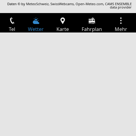
Daten © by
MeteoSchweiz
,
SwissWebcams
,
Open-Meteo.com
,
CAMS ENSEMBLE
data provider
Tel
Wetter
Karte
Fahrplan
Mehr
Anmelden
Dienste
Abfahrtstabelle
Freizeit
TV-Programm
Kinoprogramm
Websuche