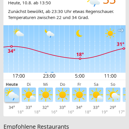
Heute, 10.8. ab 13:50
Zunächst bewölkt, ab 23:30 Uhr etwas Regenschauer.
Temperaturen zwischen 22 und 34 Grad.
Heute
Di
Mi
Do
Fr
Sa
So
34°
33°
32°
33°
34°
33°
29°
2
18°
18°
16°
16°
18°
19°
17°
Empfohlene Restaurants