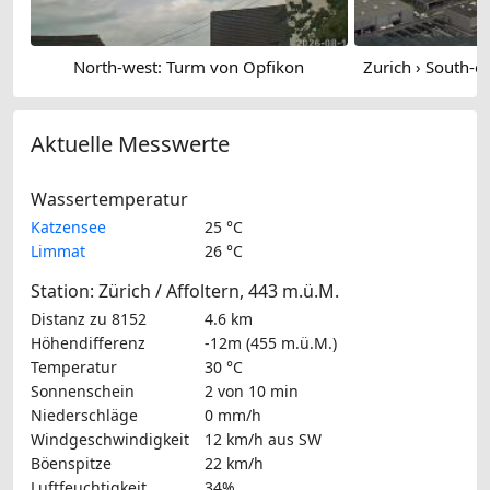
North-west: Turm von Opfikon
Aktuelle Messwerte
Wassertemperatur
Katzensee
25 °C
Limmat
26 °C
Station: Zürich / Affoltern, 443 m.ü.M.
Distanz zu 8152
4.6 km
Höhendifferenz
-12m (455 m.ü.M.)
Temperatur
30 °C
Sonnenschein
2 von 10 min
Niederschläge
0 mm/h
Windgeschwindigkeit
12 km/h
aus SW
Böenspitze
22 km/h
Luftfeuchtigkeit
34%