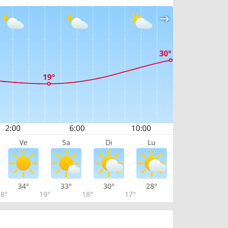
Ve
Sa
Di
Lu
34°
33°
30°
28°
8°
19°
18°
17°