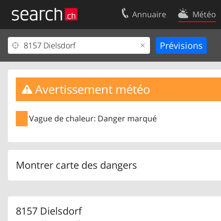
Annuaire
Météo
Votre inscription
Contact
Centre clients
Conditions d’
Mentions Légales
Protection 
Avertissement météo
Vague de chaleur: Danger marqué
Montrer carte des dangers
8157 Dielsdorf