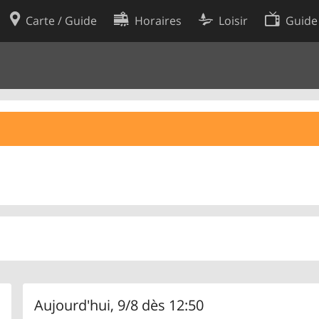
Carte / Guide
Horaires
Loisir
Guide
Politique en matière de cooki
utilisation
Préférences de cookies
des données
Développeurs
Aujourd'hui, 9/8 dès 12:50