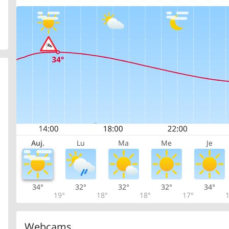
Auj.
Lu
Ma
Me
Je
34°
32°
32°
32°
34°
19°
18°
18°
17°
1
Webcams