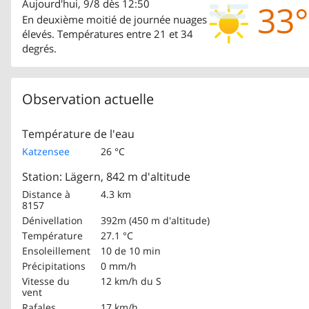
Aujourd'hui, 9/8 dès 12:50
33°
En deuxième moitié de journée nuages
élevés. Températures entre 21 et 34
degrés.
Observation actuelle
Température de l'eau
Katzensee
26 °C
Station: Lägern, 842 m d'altitude
Distance à
4.3 km
8157
Dénivellation
392m (450 m d'altitude)
Température
27.1 °C
Ensoleillement
10 de 10 min
Précipitations
0 mm/h
Vitesse du
12 km/h
du S
vent
Rafales
17 km/h