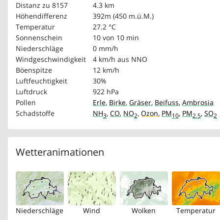
Distanz zu 8157
4.3 km
Höhendifferenz
392m (450 m.ü.M.)
Temperatur
27.2 °C
Sonnenschein
10 von 10 min
Niederschläge
0 mm/h
Windgeschwindigkeit
4 km/h
aus NNO
Böenspitze
12 km/h
Luftfeuchtigkeit
30%
Luftdruck
922 hPa
Pollen
Erle
,
Birke
,
Gräser
,
Beifuss
,
Ambrosia
Schadstoffe
NH
,
CO
,
NO
,
Ozon
,
PM
,
PM
,
SO
3
2
10
2.5
2
Wetteranimationen
Niederschläge
Wind
Wolken
Temperatur