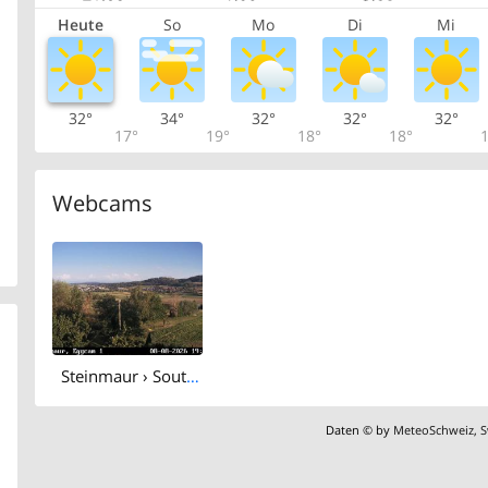
Heute
So
Mo
Di
Mi
32°
34°
32°
32°
32°
17°
19°
18°
18°
1
Webcams
Steinmaur › South: Regensberg
Daten © by
MeteoSchweiz
,
S