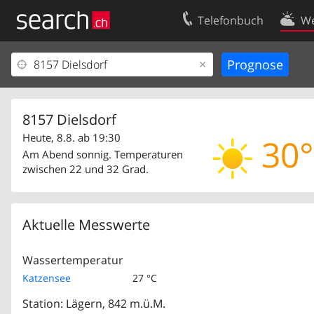
Telefonbuch
We
Ihr Eintrag
Kontakt
Kundencenter Geschäftskunden
Nutzungsbed
Impressum
Datenschutze
8157 Dielsdorf
Heute, 8.8. ab 19:30
30°
Am Abend sonnig. Temperaturen
zwischen 22 und 32 Grad.
Aktuelle Messwerte
Wassertemperatur
Katzensee
27 °C
Station: Lägern, 842 m.ü.M.