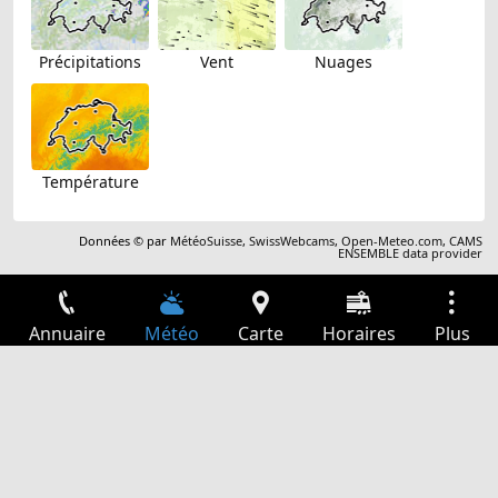
Précipitations
Vent
Nuages
Température
Données © par
MétéoSuisse
,
SwissWebcams
,
Open-Meteo.com
,
CAMS
ENSEMBLE data provider
Annuaire
Météo
Carte
Horaires
Plus
Connexion
Services
Départs