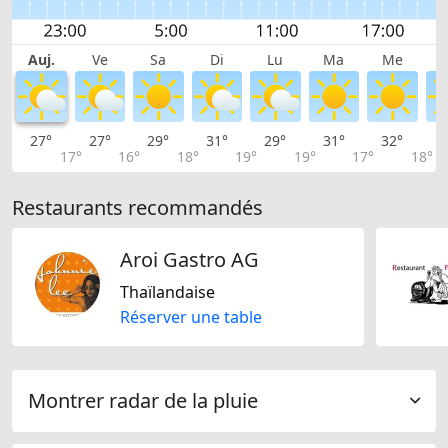
Auj.
Ve
Sa
Di
Lu
Ma
Me
27°
27°
29°
31°
29°
31°
32°
3
17°
16°
18°
19°
19°
17°
18°
Restaurants recommandés
Aroi Gastro AG
Thaïlandaise
Réserver une table
Montrer radar de la pluie