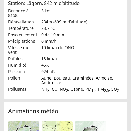
Station: Lägern, 842 m d'altitude
Distance à
3 km
8158
Dénivellation
234m (609 m d'altitude)
Température
23.7 °C
Ensoleillement
0 de 10 min
Précipitations
0 mm/h
Vitesse du
10 km/h
du ONO
vent
Rafales
18 km/h
Humidité
45%
Pression
924 hPa
Pollen
Aune
,
Bouleau
,
Graminées
,
Armoise
,
Ambroisie
Polluants
NH
,
CO
,
NO
,
Ozone
,
PM
,
PM
,
SO
3
2
10
2.5
2
Animations météo