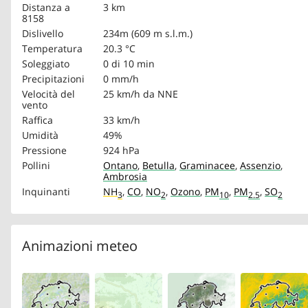
Distanza a
3 km
8158
Dislivello
234m (609 m s.l.m.)
Temperatura
20.3 °C
Soleggiato
0 di 10 min
Precipitazioni
0 mm/h
Velocità del
25 km/h
da NNE
vento
Raffica
33 km/h
Umidità
49%
Pressione
924 hPa
Pollini
Ontano
,
Betulla
,
Graminacee
,
Assenzio
,
Ambrosia
Inquinanti
NH
,
CO
,
NO
,
Ozono
,
PM
,
PM
,
SO
3
2
10
2.5
2
Animazioni meteo