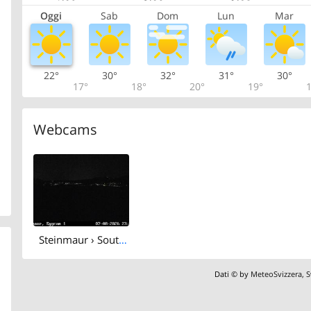
Oggi
Sab
Dom
Lun
Mar
22°
30°
32°
31°
30°
17°
18°
20°
19°
1
Webcams
Steinmaur › South: Regensberg
Dati © by
MeteoSvizzera
,
S