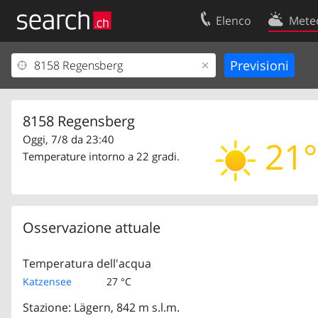
Elenco
Mete
Il vostro profolio
Contatti
Area clienti
Condizioni d’u
Informazioni Legali
Protezione dei
8158 Regensberg
Oggi, 7/8 da 23:40
21°
Temperature intorno a 22 gradi.
Osservazione attuale
Temperatura dell'acqua
Katzensee
27 °C
Stazione: Lägern, 842 m s.l.m.