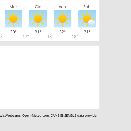
Mer
Gio
Ven
Sab
30°
31°
32°
31°
8°
17°
18°
18°
wissWebcams
,
Open-Meteo.com
,
CAMS ENSEMBLE data provider