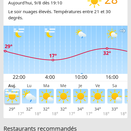
Aujourd'hui, 9/8 dès 19:10
Le soir nuages élevés. Températures entre 21 et 30
degrés.
Auj.
Lu
Ma
Me
Je
Ve
Sa
29°
32°
32°
32°
34°
34°
33°
3
17°
18°
18°
17°
17°
18°
18°
Restaurants recommandés