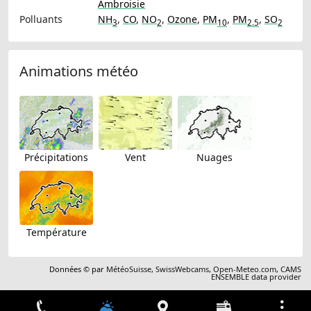
Ambroisie
Polluants
NH
,
CO
,
NO
,
Ozone
,
PM
,
PM
,
SO
3
2
10
2.5
2
Animations météo
Précipitations
Vent
Nuages
Température
Données © par
MétéoSuisse
,
SwissWebcams
,
Open-Meteo.com
,
CAMS
ENSEMBLE data provider