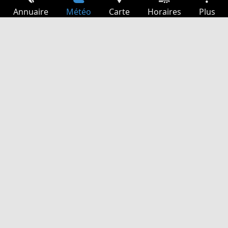
Annuaire
Météo
Carte
Horaires
Plus
Connexion
Services
Départs
Loisir
Guide TV
Cinéma
Recherche Web
App