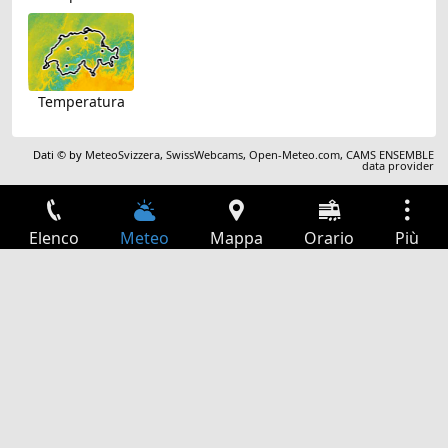
Temperatura
Dati © by
MeteoSvizzera
,
SwissWebcams
,
Open-Meteo.com
,
CAMS ENSEMBLE
data provider
Elenco
Meteo
Mappa
Orario
Più
Accesso
Servizi
Tabella partenze
Tempo libero