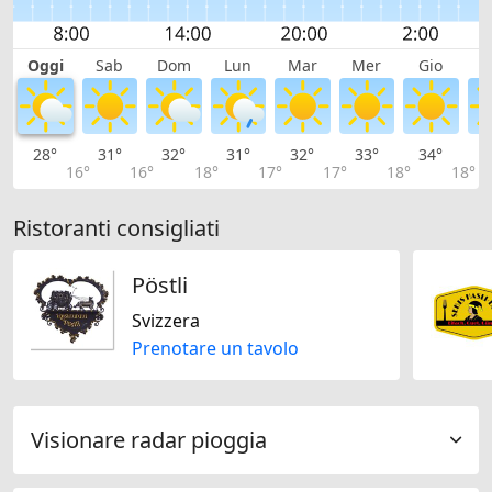
Oggi
Sab
Dom
Lun
Mar
Mer
Gio
V
28°
31°
32°
31°
32°
33°
34°
3
16°
16°
18°
17°
17°
18°
18°
Ristoranti consigliati
Pöstli
Svizzera
Prenotare un tavolo
Visionare radar pioggia