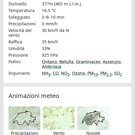
Dislivello
377m (465 m s.l.m.)
Temperatura
16.5 °C
Soleggiato
0 di 10 min
Precipitazioni
0 mm/h
Velocità del
30 km/h
da N
vento
Raffica
35 km/h
Umidità
53%
Pressione
925 hPa
Pollini
Ontano
,
Betulla
,
Graminacee
,
Assenzio
,
Ambrosia
Inquinanti
NH
,
CO
,
NO
,
Ozono
,
PM
,
PM
,
SO
3
2
10
2.5
2
Animazioni meteo
Precipitazioni
Vento
Nuvole