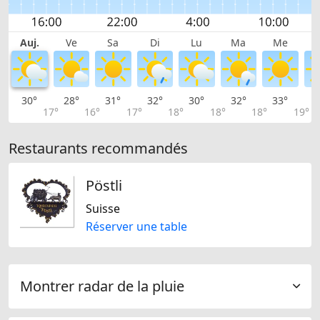
Auj.
Ve
Sa
Di
Lu
Ma
Me
30°
28°
31°
32°
30°
32°
33°
3
17°
16°
17°
18°
18°
18°
19°
Restaurants recommandés
Pöstli
Suisse
Réserver une table
Montrer radar de la pluie