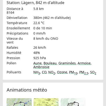
Station: Lägern, 842 m d'altitude
Distance à
5.8 km
8164
Dénivellation
380m (462 m d'altitude)
Température
22.6 °C
Ensoleillement
0 de 10 min
Précipitations
0 mm/h
Vitesse du
8 km/h
du ONO
vent
Rafales
26 km/h
Humidité
48%
Pression
925 hPa
Pollen
Aune
,
Bouleau
,
Graminées
,
Armoise
,
Ambroisie
Polluants
NH
,
CO
,
NO
,
Ozone
,
PM
,
PM
,
SO
3
2
10
2.5
2
Animations météo