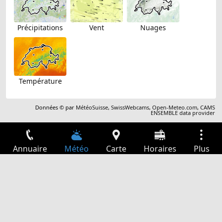
Précipitations
Vent
Nuages
Température
Données © par
MétéoSuisse
,
SwissWebcams
,
Open-Meteo.com
,
CAMS
ENSEMBLE data provider
Annuaire
Météo
Carte
Horaires
Plus
Connexion
Services
Départs