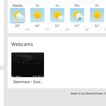
Heute
Sa
So
Mo
Di
28°
30°
32°
31°
32°
16°
17°
19°
18°
1
Webcams
Steinmaur › South: Regensberg
Daten © by
MeteoSchweiz
,
S