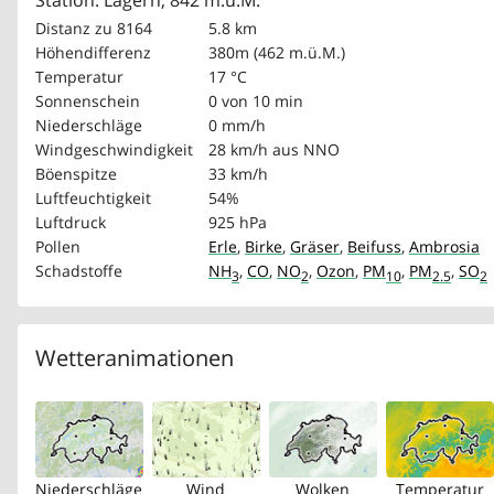
Station: Lägern, 842 m.ü.M.
Distanz zu 8164
5.8 km
Höhendifferenz
380m (462 m.ü.M.)
Temperatur
17 °C
Sonnenschein
0 von 10 min
Niederschläge
0 mm/h
Windgeschwindigkeit
28 km/h
aus NNO
Böenspitze
33 km/h
Luftfeuchtigkeit
54%
Luftdruck
925 hPa
Pollen
Erle
,
Birke
,
Gräser
,
Beifuss
,
Ambrosia
Schadstoffe
NH
,
CO
,
NO
,
Ozon
,
PM
,
PM
,
SO
3
2
10
2.5
2
Wetteranimationen
Niederschläge
Wind
Wolken
Temperatur