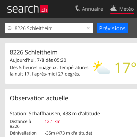
Annuaire
Météo
Votre inscription
Contact
Centre clients
Conditions d’
Mentions Légales
Protection 
8226 Schleitheim
Aujourd'hui, 7/8 dès 05:20
17°
Dès 5 heures nuageux. Températures
la nuit 17, l'après-midi 27 degrés.
Observation actuelle
Station: Schaffhausen, 438 m d'altitude
Distance à
12.1 km
8226
Dénivellation
-35m (473 m d'altitude)