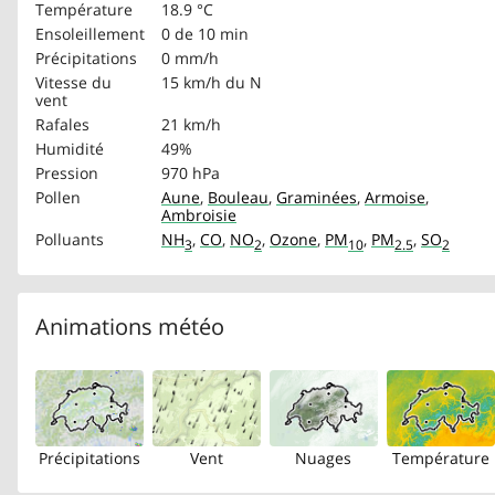
Température
18.9 °C
Ensoleillement
0 de 10 min
Précipitations
0 mm/h
Vitesse du
15 km/h
du N
vent
Rafales
21 km/h
Humidité
49%
Pression
970 hPa
Pollen
Aune
,
Bouleau
,
Graminées
,
Armoise
,
Ambroisie
Polluants
NH
,
CO
,
NO
,
Ozone
,
PM
,
PM
,
SO
3
2
10
2.5
2
Animations météo
Précipitations
Vent
Nuages
Température