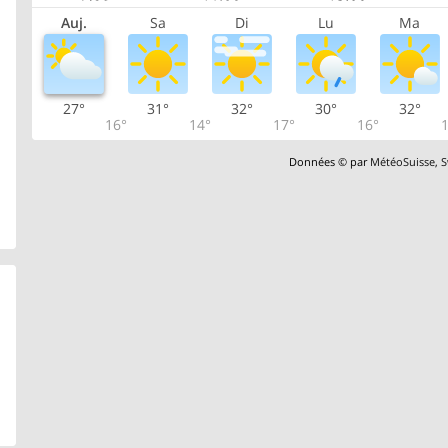
Auj.
Sa
Di
Lu
Ma
27°
31°
32°
30°
32°
16°
14°
17°
16°
1
Données © par
MétéoSuisse
,
S