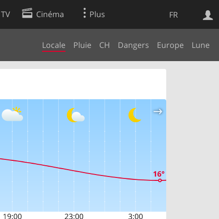
 TV
Cinéma
Plus
FR
Locale
Pluie
CH
Dangers
Europe
Lune
es
Web
Apps