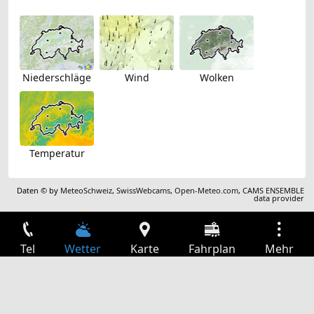
Niederschläge
Wind
Wolken
Temperatur
Daten © by
MeteoSchweiz
,
SwissWebcams
,
Open-Meteo.com
,
CAMS ENSEMBLE
data provider
Tel
Wetter
Karte
Fahrplan
Mehr
Anmelden