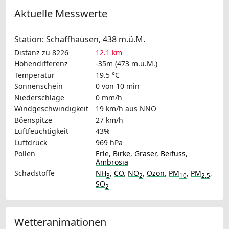
Aktuelle Messwerte
Station: Schaffhausen, 438 m.ü.M.
Distanz zu 8226
12.1 km
Höhendifferenz
-35m (473 m.ü.M.)
Temperatur
19.5 °C
Sonnenschein
0 von 10 min
Niederschläge
0 mm/h
Windgeschwindigkeit
19 km/h
aus NNO
Böenspitze
27 km/h
Luftfeuchtigkeit
43%
Luftdruck
969 hPa
Pollen
Erle
,
Birke
,
Gräser
,
Beifuss
,
Ambrosia
Schadstoffe
NH
,
CO
,
NO
,
Ozon
,
PM
,
PM
,
3
2
10
2.5
SO
2
Wetteranimationen