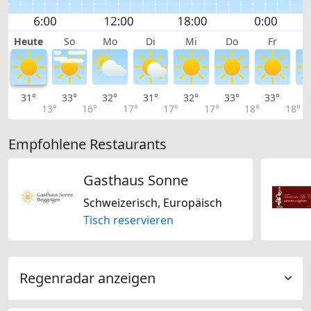
Heute
So
Mo
Di
Mi
Do
Fr
31°
33°
32°
31°
32°
33°
33°
3
13°
16°
17°
17°
17°
18°
18°
Empfohlene Restaurants
Gasthaus Sonne
Schweizerisch, Europäisch
Tisch reservieren
Regenradar anzeigen