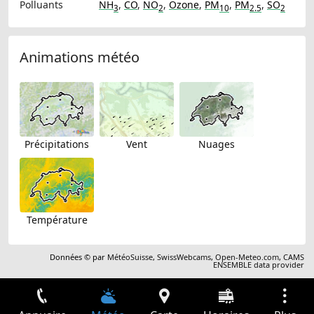
Polluants
NH
,
CO
,
NO
,
Ozone
,
PM
,
PM
,
SO
3
2
10
2.5
2
Animations météo
Précipitations
Vent
Nuages
Température
Données © par
MétéoSuisse
,
SwissWebcams
,
Open-Meteo.com
,
CAMS
ENSEMBLE data provider