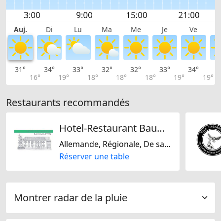
Auj.
Di
Lu
Ma
Me
Je
Ve
31°
34°
33°
32°
32°
33°
34°
3
16°
19°
18°
18°
18°
19°
19°
Restaurants recommandés
Hotel-Restaurant Baumgarten
Allemande, Régionale, De saison
Réserver une table
Montrer radar de la pluie