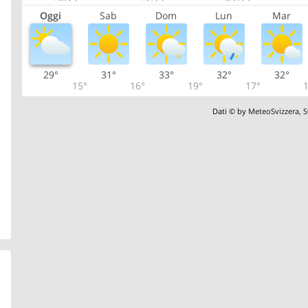
Oggi
Sab
Dom
Lun
Mar
29°
31°
33°
32°
32°
15°
16°
19°
17°
1
Dati © by
MeteoSvizzera
,
S