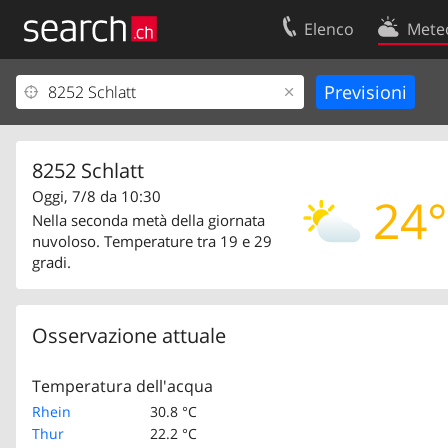
Elenco
Mete
Il vostro profolio
Contatti
Area clienti
Condizioni d’u
Informazioni Legali
Protezione dei
8252 Schlatt
Oggi, 7/8 da 10:30
24°
Nella seconda metà della giornata
nuvoloso. Temperature tra 19 e 29
gradi.
Osservazione attuale
Temperatura dell'acqua
Rhein
30.8 °C
Thur
22.2 °C