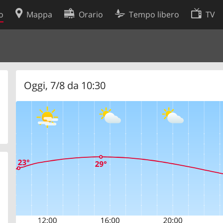
o
Mappa
Orario
Tempo libero
TV
Politica sui cookie
so
Preferenze cookie
 dati
Sviluppatori
Oggi, 7/8 da 10:30