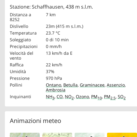
Stazione: Schaffhausen, 438 m s.l.m.
Distanza a
7 km
8252
Dislivello
23m (415 m s.l.m.)
Temperatura
23.7 °C
Soleggiato
0 di 10 min
Precipitazioni
0 mm/h
Velocità del
13 km/h
da E
vento
Raffica
22 km/h
Umidità
37%
Pressione
970 hPa
Pollini
Ontano
,
Betulla
,
Graminacee
,
Assenzio
,
Ambrosia
Inquinanti
NH
,
CO
,
NO
,
Ozono
,
PM
,
PM
,
SO
3
2
10
2.5
2
Animazioni meteo