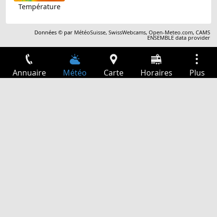
Température
Données © par
MétéoSuisse
,
SwissWebcams
,
Open-Meteo.com
,
CAMS
ENSEMBLE data provider
Annuaire
Météo
Carte
Horaires
Plus
Connexion
Services
Départs
Loisir
Guide TV
Cinéma