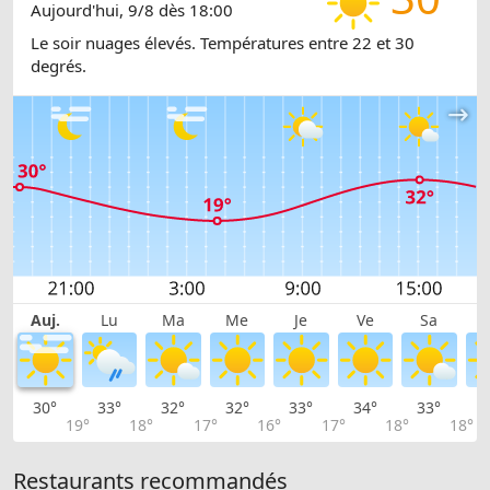
Aujourd'hui, 9/8 dès 18:00
Le soir nuages élevés. Températures entre 22 et 30
degrés.
Auj.
Lu
Ma
Me
Je
Ve
Sa
30°
33°
32°
32°
33°
34°
33°
2
19°
18°
17°
16°
17°
18°
18°
Restaurants recommandés