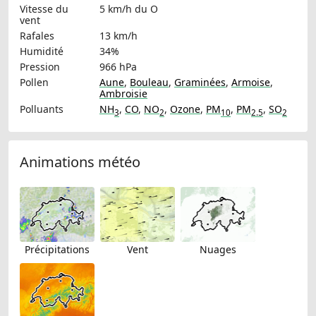
Vitesse du
5 km/h
du O
vent
Rafales
13 km/h
Humidité
34%
Pression
966 hPa
Pollen
Aune
,
Bouleau
,
Graminées
,
Armoise
,
Ambroisie
Polluants
NH
,
CO
,
NO
,
Ozone
,
PM
,
PM
,
SO
3
2
10
2.5
2
Animations météo
Précipitations
Vent
Nuages