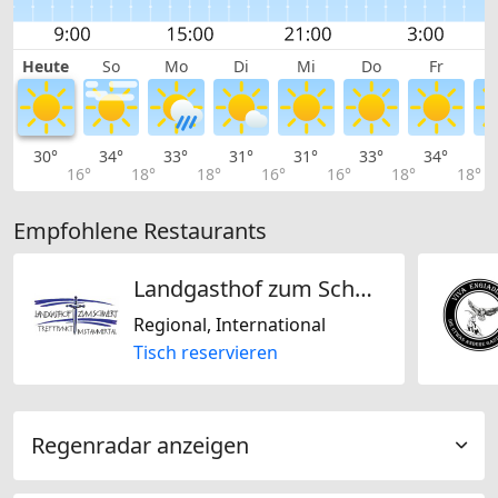
Heute
So
Mo
Di
Mi
Do
Fr
30°
34°
33°
31°
31°
33°
34°
3
16°
18°
18°
16°
16°
18°
18°
Empfohlene Restaurants
Landgasthof zum Schwert
Regional, International
Tisch reservieren
Regenradar anzeigen