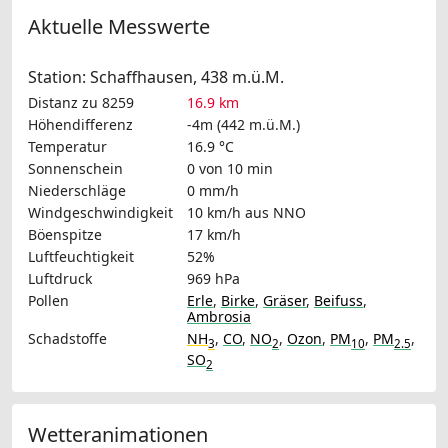
Aktuelle Messwerte
Station: Schaffhausen, 438 m.ü.M.
Distanz zu 8259
16.9 km
Höhendifferenz
-4m (442 m.ü.M.)
Temperatur
16.9 °C
Sonnenschein
0 von 10 min
Niederschläge
0 mm/h
Windgeschwindigkeit
10 km/h
aus NNO
Böenspitze
17 km/h
Luftfeuchtigkeit
52%
Luftdruck
969 hPa
Pollen
Erle
,
Birke
,
Gräser
,
Beifuss
,
Ambrosia
Schadstoffe
NH
,
CO
,
NO
,
Ozon
,
PM
,
PM
,
3
2
10
2.5
SO
2
Wetteranimationen