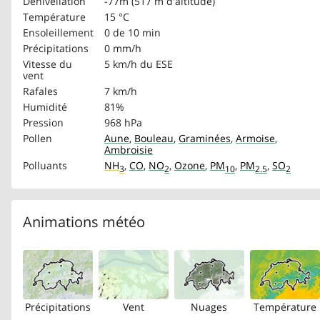
Dénivellation
-77m (517 m d'altitude)
Température
15 °C
Ensoleillement
0 de 10 min
Précipitations
0 mm/h
Vitesse du
5 km/h
du ESE
vent
Rafales
7 km/h
Humidité
81%
Pression
968 hPa
Pollen
Aune
,
Bouleau
,
Graminées
,
Armoise
,
Ambroisie
Polluants
NH
,
CO
,
NO
,
Ozone
,
PM
,
PM
,
SO
3
2
10
2.5
2
Animations météo
Précipitations
Vent
Nuages
Température