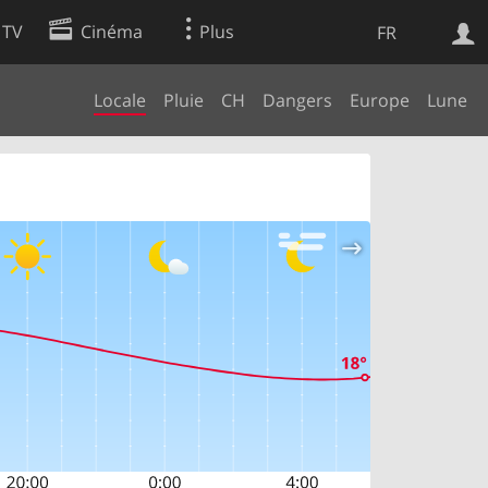
 TV
Cinéma
Plus
FR
Locale
Pluie
CH
Dangers
Europe
Lune
es
Web
Apps