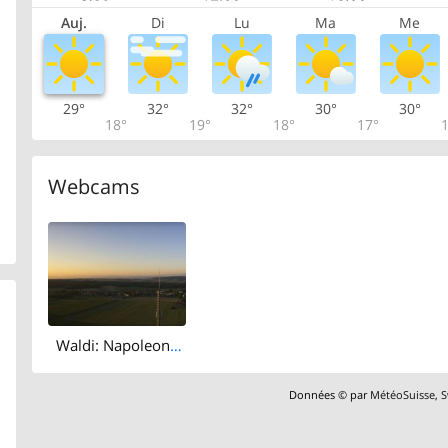
Auj.
Di
Lu
Ma
Me
29°
32°
32°
30°
30°
18°
19°
18°
17°
1
Webcams
Waldi: Napoleonturm Hohenrain - Champéry (Les Portes du Soleil)
Données © par
MétéoSuisse
,
S