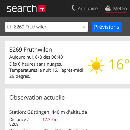
Annuaire
Météo
Votre inscription
Contact
Centre clients
Conditions d’
Mentions Légales
Protection 
8269 Fruthwilen
Aujourd'hui, 8/8 dès 06:40
16°
Dès 6 heures sans nuages.
Températures la nuit 16, l'après-midi
29 degrés.
Observation actuelle
Station: Güttingen, 440 m d'altitude
Distance à
17.3 km
8269