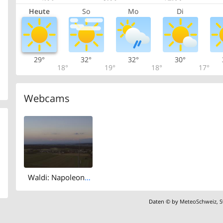
Heute
So
Mo
Di
29°
32°
32°
30°
18°
19°
18°
17°
Webcams
Waldi: Napoleonturm Hohenrain - Champéry (Les Portes du Soleil)
Daten © by
MeteoSchweiz
,
S