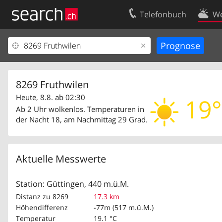
Telefonbuch
We
Ihr Eintrag
Kontakt
Kundencenter Geschäftskunden
Nutzungsbed
Impressum
Datenschutze
8269 Fruthwilen
Heute, 8.8. ab 02:30
19°
Ab 2 Uhr wolkenlos. Temperaturen in
der Nacht 18, am Nachmittag 29 Grad.
Aktuelle Messwerte
Station: Güttingen, 440 m.ü.M.
Distanz zu 8269
17.3 km
Höhendifferenz
-77m (517 m.ü.M.)
Temperatur
19.1 °C