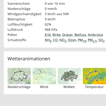
Sonnenschein
0 von 10 min
Niederschläge
0 mm/h
Windgeschwindigkeit
3 km/h
aus NW
Böenspitze
9 km/h
Luftfeuchtigkeit
62%
Luftdruck
968 hPa
Pollen
Erle
,
Birke
,
Gräser
,
Beifuss
,
Ambrosia
Schadstoffe
NH
,
CO
,
NO
,
Ozon
,
PM
,
PM
,
SO
3
2
10
2.5
2
Wetteranimationen
Niederschläge
Wind
Wolken
Temperatur