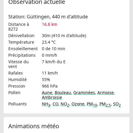
Observation actuelle
Station: Güttingen, 440 m d'altitude
Distance à
16.8 km
8272
Dénivellation
30m (410 m d'altitude)
Température
23.4 °C
Ensoleillement
0 de 10 min
Précipitations
0 mm/h
Vitesse du
7 km/h
du E
vent
Rafales
11 km/h
Humidité
55%
Pression
966 hPa
Pollen
Aune
,
Bouleau
,
Graminées
,
Armoise
,
Ambroisie
Polluants
NH
,
CO
,
NO
,
Ozone
,
PM
,
PM
,
SO
3
2
10
2.5
2
Animations météo