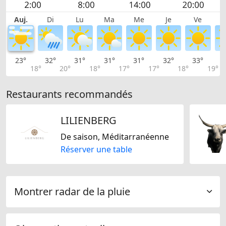
Auj.
Di
Lu
Ma
Me
Je
Ve
23°
32°
31°
31°
31°
32°
33°
3
18°
20°
18°
17°
17°
18°
19°
Restaurants recommandés
LILIENBERG
De saison, Méditarranéenne
Réserver une table
Montrer radar de la pluie