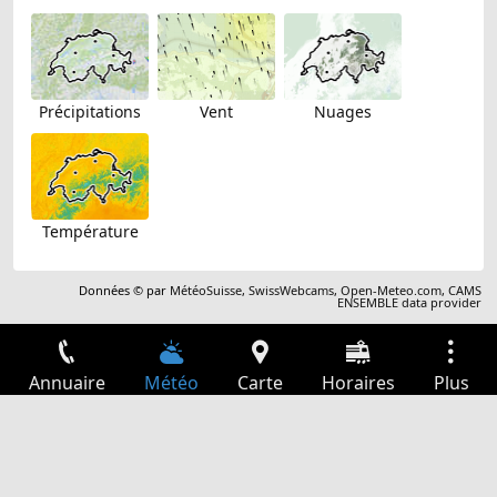
Précipitations
Vent
Nuages
Température
Données © par
MétéoSuisse
,
SwissWebcams
,
Open-Meteo.com
,
CAMS
ENSEMBLE data provider
Annuaire
Météo
Carte
Horaires
Plus
Connexion
Services