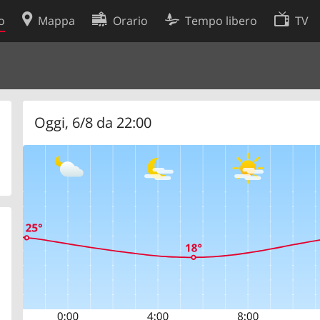
o
Mappa
Orario
Tempo libero
TV
Politica sui cookie
so
Preferenze cookie
 dati
Sviluppatori
Oggi, 6/8 da 22:00