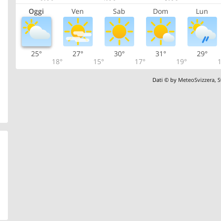
Oggi
Ven
Sab
Dom
Lun
25°
27°
30°
31°
29°
18°
15°
17°
19°
1
Dati © by
MeteoSvizzera
,
S