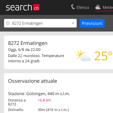
Elenco
Mete
Il vostro profolio
Contatti
Area clienti
Condizioni d’u
Informazioni Legali
Protezione dei
8272 Ermatingen
Oggi, 6/8 da 22:00
25°
Dalle 22 nuvoloso. Temperature
intorno a 24 gradi.
Osservazione attuale
Stazione: Güttingen, 440 m s.l.m.
Distanza a
16.8 km
8272
Dislivello
30m (410 m s.l.m.)