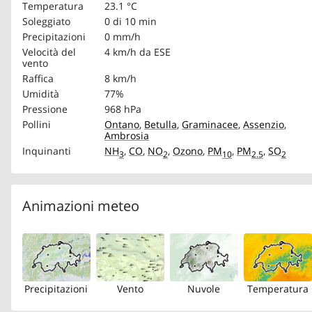
Temperatura
23.1 °C
Soleggiato
0 di 10 min
Precipitazioni
0 mm/h
Velocità del
4 km/h
da ESE
vento
Raffica
8 km/h
Umidità
77%
Pressione
968 hPa
Pollini
Ontano
,
Betulla
,
Graminacee
,
Assenzio
,
Ambrosia
Inquinanti
NH
,
CO
,
NO
,
Ozono
,
PM
,
PM
,
SO
3
2
10
2.5
2
Animazioni meteo
Precipitazioni
Vento
Nuvole
Temperatura