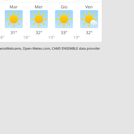
Mar
Mer
Gio
Ven
31°
32°
33°
32°
8°
18°
19°
19°
wissWebcams
,
Open-Meteo.com
,
CAMS ENSEMBLE data provider