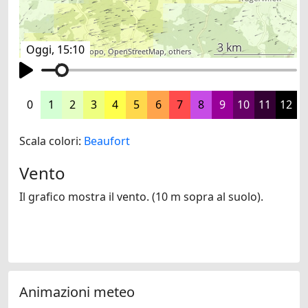
3 km
Oggi, 15:10
©
search.ch
,
swisstopo
,
OpenStreetMap
,
others
0
1
2
3
4
5
6
7
8
9
10
11
12
Scala colori:
Beaufort
Vento
Il grafico mostra il vento. (10 m sopra al suolo).
Animazioni meteo