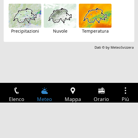
Precipitazioni
Nuvole
Temperatura
Dati © by
MeteoSvizzera
Elenco
Meteo
Mappa
Orario
Più
Accesso
Servizi