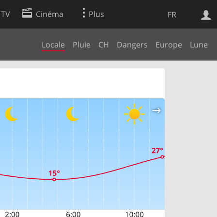
 TV
Cinéma
Plus
FR
Locale
Pluie
CH
Dangers
Europe
Lune
es
Web
Apps