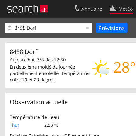
Annuaire
Météo
Votre inscription
Contact
Centre clients
Conditions d’
Mentions Légales
Protection 
8458 Dorf
Aujourd'hui, 7/8 dès 12:50
28°
En deuxième moitié de journée
partiellement ensoleillé. Températures
entre 19 et 29 degrés.
Observation actuelle
Température de l'eau
Thur
22.8 °C