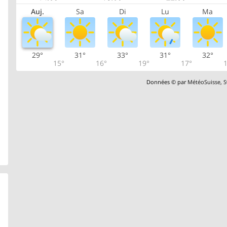
Auj.
Sa
Di
Lu
Ma
29°
31°
33°
31°
32°
15°
16°
19°
17°
1
Données © par
MétéoSuisse
,
S