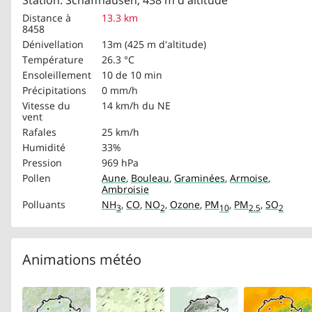
Station: Schaffhausen, 438 m d'altitude
Distance à
13.3 km
8458
Dénivellation
13m (425 m d'altitude)
Température
26.3 °C
Ensoleillement
10 de 10 min
Précipitations
0 mm/h
Vitesse du
14 km/h
du NE
vent
Rafales
25 km/h
Humidité
33%
Pression
969 hPa
Pollen
Aune
,
Bouleau
,
Graminées
,
Armoise
,
Ambroisie
Polluants
NH
,
CO
,
NO
,
Ozone
,
PM
,
PM
,
SO
3
2
10
2.5
2
Animations météo