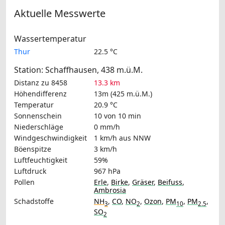
Aktuelle Messwerte
Wassertemperatur
Thur
22.5 °C
Station: Schaffhausen, 438 m.ü.M.
Distanz zu 8458
13.3 km
Höhendifferenz
13m (425 m.ü.M.)
Temperatur
20.9 °C
Sonnenschein
10 von 10 min
Niederschläge
0 mm/h
Windgeschwindigkeit
1 km/h
aus NNW
Böenspitze
3 km/h
Luftfeuchtigkeit
59%
Luftdruck
967 hPa
Pollen
Erle
,
Birke
,
Gräser
,
Beifuss
,
Ambrosia
Schadstoffe
NH
,
CO
,
NO
,
Ozon
,
PM
,
PM
,
3
2
10
2.5
SO
2