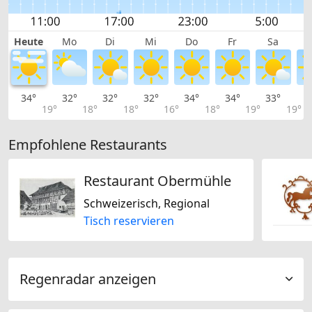
Heute
Mo
Di
Mi
Do
Fr
Sa
34°
32°
32°
32°
34°
34°
33°
3
19°
18°
18°
16°
18°
19°
19°
Empfohlene Restaurants
Restaurant Obermühle
Schweizerisch, Regional
Tisch reservieren
Regenradar anzeigen