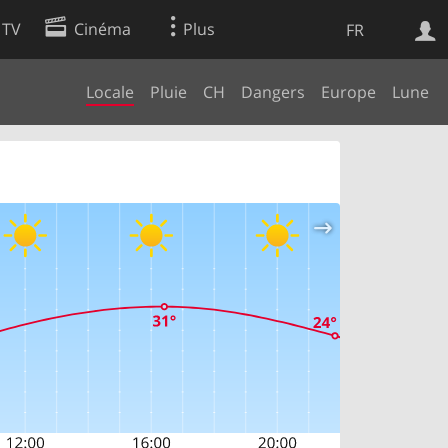
 TV
Cinéma
Plus
FR
Locale
Pluie
CH
Dangers
Europe
Lune
es
Web
Apps