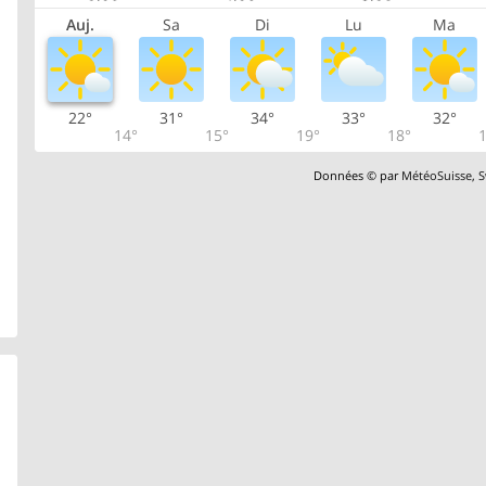
Auj.
Sa
Di
Lu
Ma
22°
31°
34°
33°
32°
14°
15°
19°
18°
1
Données © par
MétéoSuisse
,
S