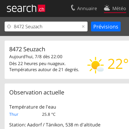
Annuaire
Météo
Votre inscription
Contact
Centre clients
Conditions d’
Mentions Légales
Protection 
8472 Seuzach
Aujourd'hui, 7/8 dès 22:00
22°
Dès 22 heures peu nuageux.
Températures autour de 21 degrés.
Observation actuelle
Température de l'eau
Thur
25.8 °C
Station: Aadorf / Tänikon, 538 m d'altitude