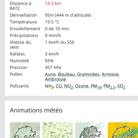
Distance à
14.3 km
8472
Dénivellation
95m (444 m d'altitude)
Température
19.5 °C
Ensoleillement
0 de 10 min
Précipitations
0 mm/h
Vitesse du
1 km/h
du SSE
vent
Rafales
3 km/h
Humidité
65%
Pression
957 hPa
Pollen
Aune
,
Bouleau
,
Graminées
,
Armoise
,
Ambroisie
Polluants
NH
,
CO
,
NO
,
Ozone
,
PM
,
PM
,
SO
3
2
10
2.5
2
Animations météo