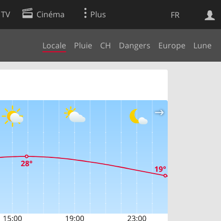
 TV
Cinéma
Plus
FR
Locale
Pluie
CH
Dangers
Europe
Lune
es
Web
Apps