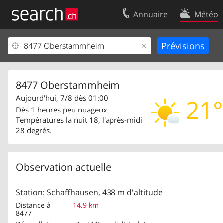
Annuaire
Météo
Votre inscription
Contact
Centre clients
Conditions d’
Mentions Légales
Protection 
8477 Oberstammheim
Aujourd'hui, 7/8 dès 01:00
21°
Dès 1 heures peu nuageux.
Températures la nuit 18, l'après-midi
28 degrés.
Observation actuelle
Station: Schaffhausen, 438 m d'altitude
Distance à
14.9 km
8477