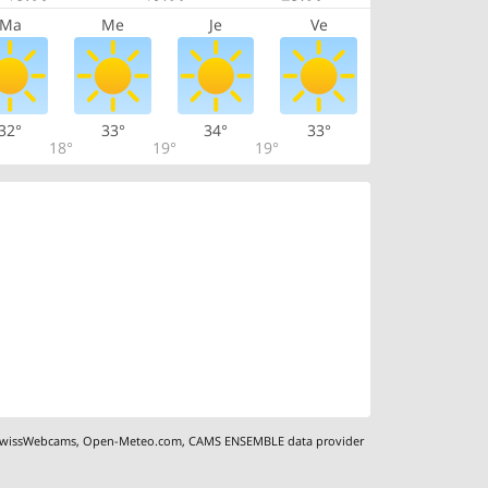
Ma
Me
Je
Ve
32°
33°
34°
33°
18°
19°
19°
wissWebcams
,
Open-Meteo.com
,
CAMS ENSEMBLE data provider