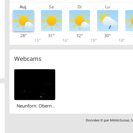
Auj.
Sa
Di
Lu
28°
31°
32°
30°
15°
16°
19°
18°
Webcams
Neunforn: Oberneunforn
Données © par
MétéoSuisse
,
S