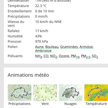
Dénivellation
-7m (445 m d'altitude)
Température
22.3 °C
Ensoleillement
0 de 10 min
Précipitations
0 mm/h
Vitesse du
10 km/h
du NNE
vent
Rafales
17 km/h
Humidité
43%
Pression
970 hPa
Pollen
Aune
,
Bouleau
,
Graminées
,
Armoise
,
Ambroisie
Polluants
NH
,
CO
,
NO
,
Ozone
,
PM
,
PM
,
SO
3
2
10
2.5
2
Animations météo
Précipitations
Vent
Nuages
Température