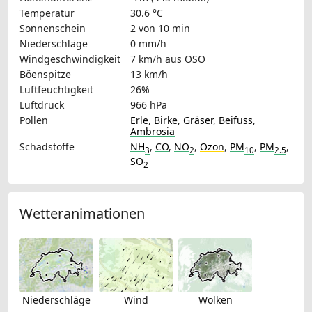
Temperatur
30.6 °C
Sonnenschein
2 von 10 min
Niederschläge
0 mm/h
Windgeschwindigkeit
7 km/h
aus OSO
Böenspitze
13 km/h
Luftfeuchtigkeit
26%
Luftdruck
966 hPa
Pollen
Erle
,
Birke
,
Gräser
,
Beifuss
,
Ambrosia
Schadstoffe
NH
,
CO
,
NO
,
Ozon
,
PM
,
PM
,
3
2
10
2.5
SO
2
Wetteranimationen
Niederschläge
Wind
Wolken