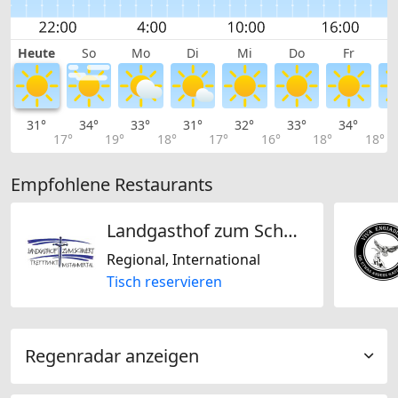
Heute
So
Mo
Di
Mi
Do
Fr
31°
34°
33°
31°
32°
33°
34°
3
17°
19°
18°
17°
16°
18°
18°
Empfohlene Restaurants
Landgasthof zum Schwert
Regional, International
Tisch reservieren
Regenradar anzeigen