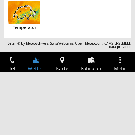
Temperatur
Daten © by
MeteoSchweiz
,
SwissWebcams
,
Open-Meteo.com
,
CAMS ENSEMBLE
data provider
Tel
Wetter
Karte
Fahrplan
Mehr
Anmelden
Dienste
Abfahrtstabelle
Freizeit