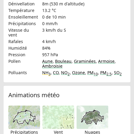
Dénivellation
8m (530 m d'altitude)
Température
13.2 °C
Ensoleillement
0 de 10 min
Précipitations
0 mm/h
Vitesse du
3 km/h
du S
vent
Rafales
4 km/h
Humidité
84%
Pression
957 hPa
Pollen
Aune
,
Bouleau
,
Graminées
,
Armoise
,
Ambroisie
Polluants
NH
,
CO
,
NO
,
Ozone
,
PM
,
PM
,
SO
3
2
10
2.5
2
Animations météo
Précipitations
Vent
Nuages