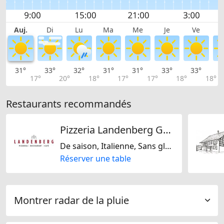
Auj.
Di
Lu
Ma
Me
Je
Ve
31°
33°
32°
31°
31°
33°
33°
3
17°
20°
18°
17°
17°
18°
18°
Restaurants recommandés
Pizzeria Landenberg GmbH
De saison, Italienne, Sans gluten, Végétarien uniquement, Végétalien uniquement, Sans lactose, Végétarienne jaïn, Sans noix, Casher, Sans soja, Suisse
Réserver une table
Montrer radar de la pluie