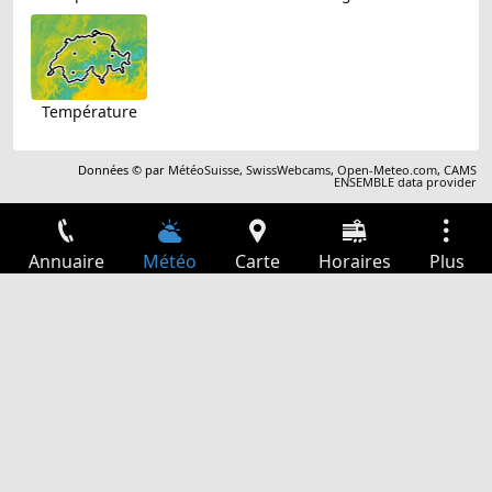
Température
Données © par
MétéoSuisse
,
SwissWebcams
,
Open-Meteo.com
,
CAMS
ENSEMBLE data provider
Annuaire
Météo
Carte
Horaires
Plus
Connexion
Services
Départs
Loisir