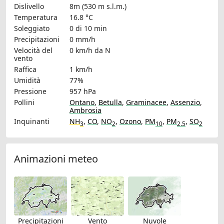
Dislivello
8m (530 m s.l.m.)
Temperatura
16.8 °C
Soleggiato
0 di 10 min
Precipitazioni
0 mm/h
Velocità del
0 km/h
da N
vento
Raffica
1 km/h
Umidità
77%
Pressione
957 hPa
Pollini
Ontano
,
Betulla
,
Graminacee
,
Assenzio
,
Ambrosia
Inquinanti
NH
,
CO
,
NO
,
Ozono
,
PM
,
PM
,
SO
3
2
10
2.5
2
Animazioni meteo
Precipitazioni
Vento
Nuvole