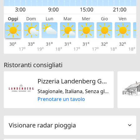
Oggi
Dom
Lun
Mar
Mer
Gio
Ven
S
30°
33°
31°
31°
31°
32°
32°
3
17°
19°
18°
17°
17°
18°
18°
Ristoranti consigliati
Pizzeria Landenberg GmbH
Stagionale, Italiana, Senza glutine, Solo vegetariano, Solo vegano, Senza lattosio, Vegetariano Jain, Senza noci, Kosher, Senza soja, Svizzera
Prenotare un tavolo
Visionare radar pioggia