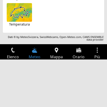
Temperatura
Dati © by
MeteoSvizzera
,
SwissWebcams
,
Open-Meteo.com
,
CAMS ENSEMBLE
data provider
Elenco
Meteo
Mappa
Orario
Più
Accesso
Servizi
Tabella partenze
Tempo libero