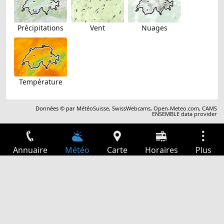
Précipitations
Vent
Nuages
Température
Données © par
MétéoSuisse
,
SwissWebcams
,
Open-Meteo.com
,
CAMS
ENSEMBLE data provider
Annuaire
Météo
Carte
Horaires
Plus
Connexion
Services
Départs