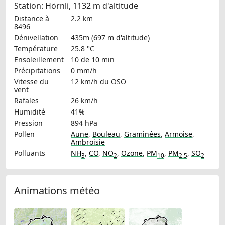
Station: Hörnli, 1132 m d'altitude
Distance à
2.2 km
8496
Dénivellation
435m (697 m d'altitude)
Température
25.8 °C
Ensoleillement
10 de 10 min
Précipitations
0 mm/h
Vitesse du
12 km/h
du OSO
vent
Rafales
26 km/h
Humidité
41%
Pression
894 hPa
Pollen
Aune
,
Bouleau
,
Graminées
,
Armoise
,
Ambroisie
Polluants
NH
,
CO
,
NO
,
Ozone
,
PM
,
PM
,
SO
3
2
10
2.5
2
Animations météo