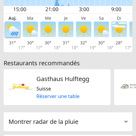
Auj.
Ma
Me
Je
Ve
Sa
Di
31°
30°
30°
31°
32°
30°
28°
2
17°
17°
18°
18°
19°
18°
17°
Restaurants recommandés
Gasthaus Hulftegg
Suisse
Réserver une table
Montrer radar de la pluie