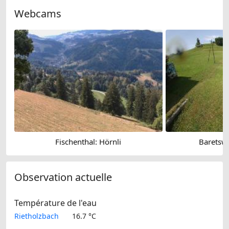
Webcams
Fischenthal: Hörnli
Baretswi
Observation actuelle
Température de l'eau
Rietholzbach
16.7 °C