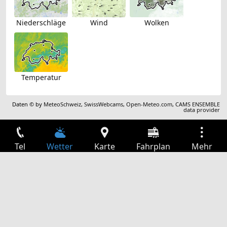
Niederschläge
Wind
Wolken
Temperatur
Daten © by
MeteoSchweiz
,
SwissWebcams
,
Open-Meteo.com
,
CAMS ENSEMBLE
data provider
Tel
Wetter
Karte
Fahrplan
Mehr
Anmelden
Dienste
Abfahrtstabelle