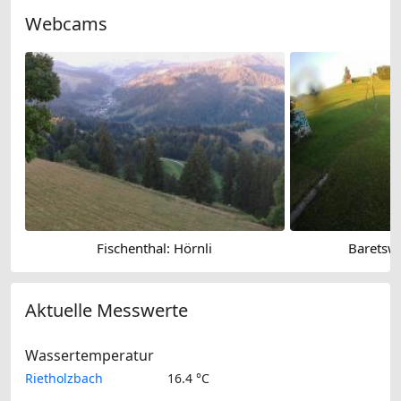
Webcams
Fischenthal: Hörnli
Baretswi
Aktuelle Messwerte
Wassertemperatur
Rietholzbach
16.4 °C