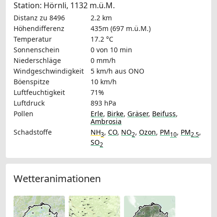
Station: Hörnli, 1132 m.ü.M.
Distanz zu 8496
2.2 km
Höhendifferenz
435m (697 m.ü.M.)
Temperatur
17.2 °C
Sonnenschein
0 von 10 min
Niederschläge
0 mm/h
Windgeschwindigkeit
5 km/h
aus ONO
Böenspitze
10 km/h
Luftfeuchtigkeit
71%
Luftdruck
893 hPa
Pollen
Erle
,
Birke
,
Gräser
,
Beifuss
,
Ambrosia
Schadstoffe
NH
,
CO
,
NO
,
Ozon
,
PM
,
PM
,
3
2
10
2.5
SO
2
Wetteranimationen