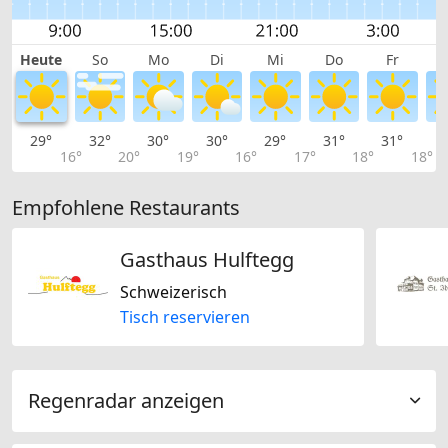
Heute
So
Mo
Di
Mi
Do
Fr
29°
32°
30°
30°
29°
31°
31°
3
16°
20°
19°
16°
17°
18°
18°
Empfohlene Restaurants
Gasthaus Hulftegg
Schweizerisch
Tisch reservieren
Regenradar anzeigen